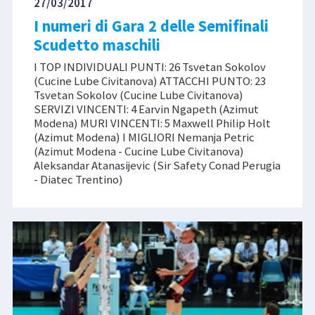
27/03/2017
I numeri di Gara 2 delle Semifinali
Scudetto maschili
I TOP INDIVIDUALI PUNTI: 26 Tsvetan Sokolov
(Cucine Lube Civitanova) ATTACCHI PUNTO: 23
Tsvetan Sokolov (Cucine Lube Civitanova)
SERVIZI VINCENTI: 4 Earvin Ngapeth (Azimut
Modena) MURI VINCENTI: 5 Maxwell Philip Holt
(Azimut Modena) I MIGLIORI Nemanja Petric
(Azimut Modena - Cucine Lube Civitanova)
Aleksandar Atanasijevic (Sir Safety Conad Perugia
- Diatec Trentino)