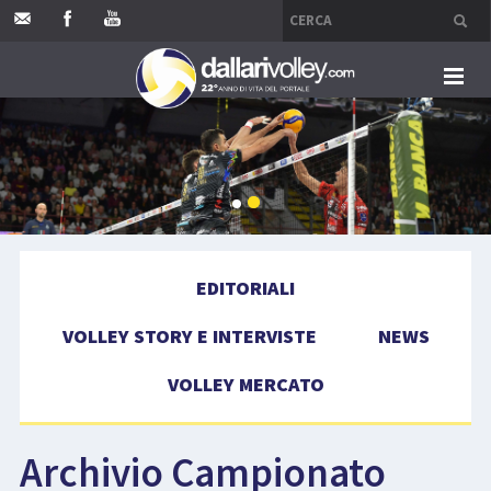
HOME
EDITORIALI
VOLLEY STORY E INTERVISTE
EDITORIALI
NEWS
VOLLEY STORY E INTERVISTE
NEWS
VOLLEY MERCATO
VOLLEY MERCATO
COMPETIZIONI
Archivio Campionato
EVENTI