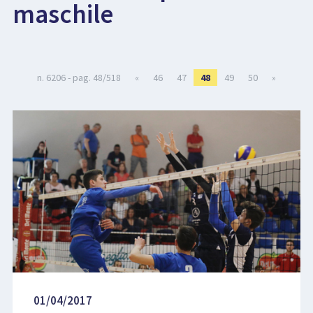
maschile
LIBRI
n. 6206 - pag. 48/518
«
46
47
48
49
50
»
01/04/2017