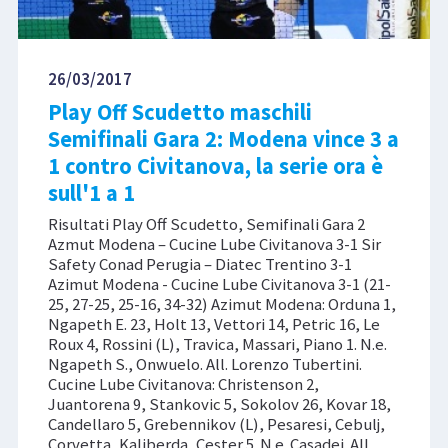
26/03/2017
Play Off Scudetto maschili
Semifinali Gara 2: Modena vince 3 a
1 contro Civitanova, la serie ora è
sull'1 a 1
Risultati Play Off Scudetto, Semifinali Gara 2
Azmut Modena – Cucine Lube Civitanova 3-1 Sir
Safety Conad Perugia – Diatec Trentino 3-1
Azimut Modena - Cucine Lube Civitanova 3-1 (21-
25, 27-25, 25-16, 34-32) Azimut Modena: Orduna 1,
Ngapeth E. 23, Holt 13, Vettori 14, Petric 16, Le
Roux 4, Rossini (L), Travica, Massari, Piano 1. N.e.
Ngapeth S., Onwuelo. All. Lorenzo Tubertini.
Cucine Lube Civitanova: Christenson 2,
Juantorena 9, Stankovic 5, Sokolov 26, Kovar 18,
Candellaro 5, Grebennikov (L), Pesaresi, Cebulj,
Corvetta, Kaliberda, Cester 5. N.e. Casadei. All.