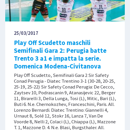
25/03/2017
Play Off Scudetto maschili
Semifinali Gara 2: Perugia batte
Trento 3 a1 e impatta la serie.
Domenica Modena-Civitanova
Play Off Scudetto, Semifinali Gara 2 Sir Safety
Conad Perugia - Diatec Trentino 3-1 (30-28, 20-25,
25-19, 25-22) Sir Safety Conad Perugia: De Cecco,
Zaytsev 10, Podrascanin 9, Atanasijevic 22, Berger
11, Birarelli 3, Della Lunga, Tosi (L), Mitic, Bari (L),
Buti 6. N.e. Chernokozhev, Franceschini, Paris. All.
Lorenzo Bernardi. Diatec Trentino: Giannelli 4,
Urnaut 8, Solé 12, Stokr 16, Lanza 7, Van De
Voorde 8, Nelli 2, Colaci (L), Chiappa (L), Mazzone
T. 1, Mazzone D. 4. N.e. Blasi, Burgsthaler. All.