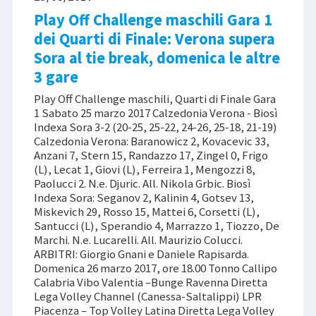
Play Off Challenge maschili Gara 1
dei Quarti di Finale: Verona supera
Sora al tie break, domenica le altre
3 gare
Play Off Challenge maschili, Quarti di Finale Gara
1 Sabato 25 marzo 2017 Calzedonia Verona - Biosì
Indexa Sora 3-2 (20-25, 25-22, 24-26, 25-18, 21-19)
Calzedonia Verona: Baranowicz 2, Kovacevic 33,
Anzani 7, Stern 15, Randazzo 17, Zingel 0, Frigo
(L), Lecat 1, Giovi (L), Ferreira 1, Mengozzi 8,
Paolucci 2. N.e. Djuric. All. Nikola Grbic. Biosì
Indexa Sora: Seganov 2, Kalinin 4, Gotsev 13,
Miskevich 29, Rosso 15, Mattei 6, Corsetti (L),
Santucci (L), Sperandio 4, Marrazzo 1, Tiozzo, De
Marchi. N.e. Lucarelli. All. Maurizio Colucci.
ARBITRI: Giorgio Gnani e Daniele Rapisarda.
Domenica 26 marzo 2017, ore 18.00 Tonno Callipo
Calabria Vibo Valentia –Bunge Ravenna Diretta
Lega Volley Channel (Canessa-Saltalippi) LPR
Piacenza – Top Volley Latina Diretta Lega Volley