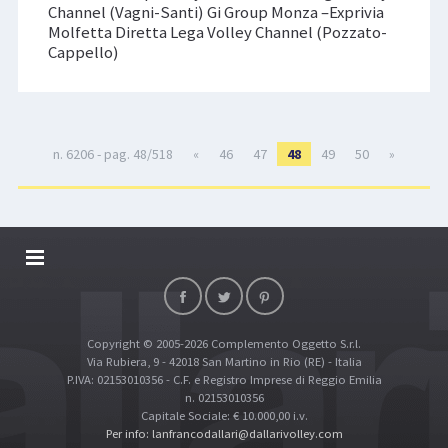
Channel (Vagni-Santi) Gi Group Monza –Exprivia
Molfetta Diretta Lega Volley Channel (Pozzato-
Cappello)
n. 6206 - pag. 48/518
«
46
47
48
49
50
»
DALLARIVOLLEY SOSTIENE
CONTATTI
Copyright © 2005-2026 Complemento Oggetto S.r.l.
TOP RICERCHE
Via Rubiera, 9 - 42018 San Martino in Rio (RE) - Italia
SITE MAP
P.IVA: 02153010356 - C.F. e Registro Imprese di Reggio Emilia
n. 02153010356
Capitale Sociale: € 10.000,00 i.v.
Per info: lanfrancodallari@dallarivolley.com