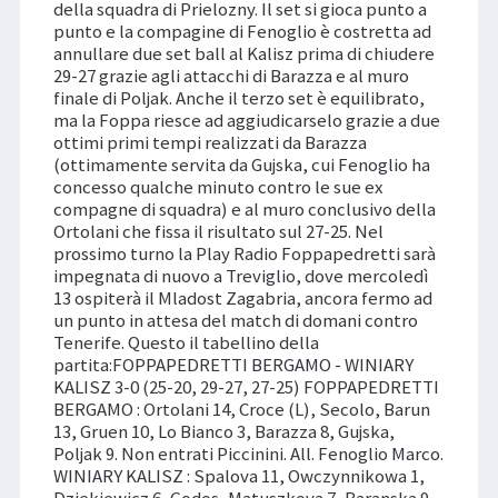
della squadra di Prielozny. Il set si gioca punto a
punto e la compagine di Fenoglio è costretta ad
annullare due set ball al Kalisz prima di chiudere
29-27 grazie agli attacchi di Barazza e al muro
finale di Poljak. Anche il terzo set è equilibrato,
ma la Foppa riesce ad aggiudicarselo grazie a due
ottimi primi tempi realizzati da Barazza
(ottimamente servita da Gujska, cui Fenoglio ha
concesso qualche minuto contro le sue ex
compagne di squadra) e al muro conclusivo della
Ortolani che fissa il risultato sul 27-25. Nel
prossimo turno la Play Radio Foppapedretti sarà
impegnata di nuovo a Treviglio, dove mercoledì
13 ospiterà il Mladost Zagabria, ancora fermo ad
un punto in attesa del match di domani contro
Tenerife. Questo il tabellino della
partita:FOPPAPEDRETTI BERGAMO - WINIARY
KALISZ 3-0 (25-20, 29-27, 27-25) FOPPAPEDRETTI
BERGAMO : Ortolani 14, Croce (L), Secolo, Barun
13, Gruen 10, Lo Bianco 3, Barazza 8, Gujska,
Poljak 9. Non entrati Piccinini. All. Fenoglio Marco.
WINIARY KALISZ : Spalova 11, Owczynnikowa 1,
Dziekiewicz 6, Godos, Matuszkova 7, Baranska 9,