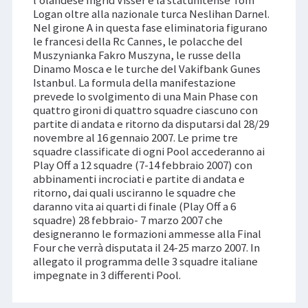
l’olandese Ingrid Visser e la statunitense Tom
Logan oltre alla nazionale turca Neslihan Darnel.
Nel girone A in questa fase eliminatoria figurano
le francesi della Rc Cannes, le polacche del
Muszynianka Fakro Muszyna, le russe della
Dinamo Mosca e le turche del Vakifbank Gunes
Istanbul. La formula della manifestazione
prevede lo svolgimento di una Main Phase con
quattro gironi di quattro squadre ciascuno con
partite di andata e ritorno da disputarsi dal 28/29
novembre al 16 gennaio 2007. Le prime tre
squadre classificate di ogni Pool accederanno ai
Play Off a 12 squadre (7-14 febbraio 2007) con
abbinamenti incrociati e partite di andata e
ritorno, dai quali usciranno le squadre che
daranno vita ai quarti di finale (Play Off a 6
squadre) 28 febbraio- 7 marzo 2007 che
designeranno le formazioni ammesse alla Final
Four che verrà disputata il 24-25 marzo 2007. In
allegato il programma delle 3 squadre italiane
impegnate in 3 differenti Pool.