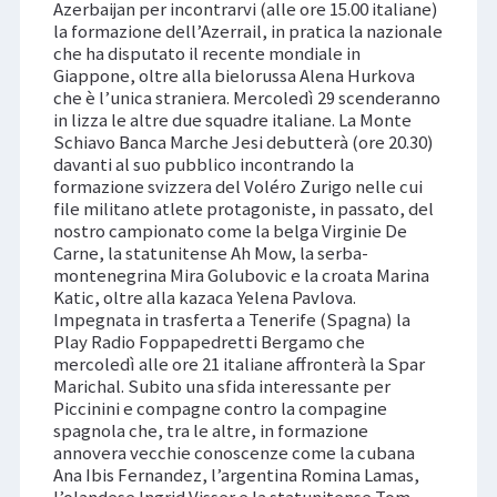
Azerbaijan per incontrarvi (alle ore 15.00 italiane)
la formazione dell’Azerrail, in pratica la nazionale
che ha disputato il recente mondiale in
Giappone, oltre alla bielorussa Alena Hurkova
che è l’unica straniera. Mercoledì 29 scenderanno
in lizza le altre due squadre italiane. La Monte
Schiavo Banca Marche Jesi debutterà (ore 20.30)
davanti al suo pubblico incontrando la
formazione svizzera del Voléro Zurigo nelle cui
file militano atlete protagoniste, in passato, del
nostro campionato come la belga Virginie De
Carne, la statunitense Ah Mow, la serba-
montenegrina Mira Golubovic e la croata Marina
Katic, oltre alla kazaca Yelena Pavlova.
Impegnata in trasferta a Tenerife (Spagna) la
Play Radio Foppapedretti Bergamo che
mercoledì alle ore 21 italiane affronterà la Spar
Marichal. Subito una sfida interessante per
Piccinini e compagne contro la compagine
spagnola che, tra le altre, in formazione
annovera vecchie conoscenze come la cubana
Ana Ibis Fernandez, l’argentina Romina Lamas,