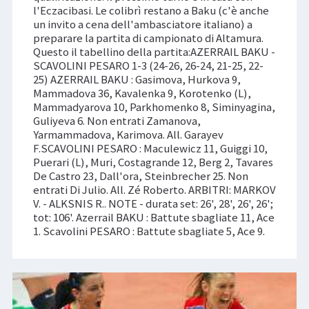
l'Eczacibasi. Le colibrì restano a Baku (c'è anche
un invito a cena dell'ambasciatore italiano) a
preparare la partita di campionato di Altamura.
Questo il tabellino della partita:AZERRAIL BAKU -
SCAVOLINI PESARO 1-3 (24-26, 26-24, 21-25, 22-
25) AZERRAIL BAKU : Gasimova, Hurkova 9,
Mammadova 36, Kavalenka 9, Korotenko (L),
Mammadyarova 10, Parkhomenko 8, Siminyagina,
Guliyeva 6. Non entrati Zamanova,
Yarmammadova, Karimova. All. Garayev
F.SCAVOLINI PESARO : Maculewicz 11, Guiggi 10,
Puerari (L), Muri, Costagrande 12, Berg 2, Tavares
De Castro 23, Dall'ora, Steinbrecher 25. Non
entrati Di Julio. All. Zé Roberto. ARBITRI: MARKOV
V. - ALKSNIS R.. NOTE - durata set: 26', 28', 26', 26';
tot: 106'. Azerrail BAKU : Battute sbagliate 11, Ace
1. Scavolini PESARO : Battute sbagliate 5, Ace 9.