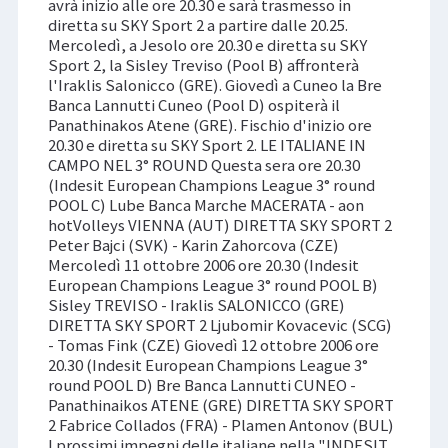
avrà inizio alle ore 20.30 e sarà trasmesso in
diretta su SKY Sport 2 a partire dalle 20.25.
Mercoledì, a Jesolo ore 20.30 e diretta su SKY
Sport 2, la Sisley Treviso (Pool B) affronterà
l'Iraklis Salonicco (GRE). Giovedì a Cuneo la Bre
Banca Lannutti Cuneo (Pool D) ospiterà il
Panathinakos Atene (GRE). Fischio d'inizio ore
20.30 e diretta su SKY Sport 2. LE ITALIANE IN
CAMPO NEL 3° ROUND Questa sera ore 20.30
(Indesit European Champions League 3° round
POOL C) Lube Banca Marche MACERATA - aon
hotVolleys VIENNA (AUT) DIRETTA SKY SPORT 2
Peter Bajci (SVK) - Karin Zahorcova (CZE)
Mercoledì 11 ottobre 2006 ore 20.30 (Indesit
European Champions League 3° round POOL B)
Sisley TREVISO - Iraklis SALONICCO (GRE)
DIRETTA SKY SPORT 2 Ljubomir Kovacevic (SCG)
- Tomas Fink (CZE) Giovedì 12 ottobre 2006 ore
20.30 (Indesit European Champions League 3°
round POOL D) Bre Banca Lannutti CUNEO -
Panathinaikos ATENE (GRE) DIRETTA SKY SPORT
2 Fabrice Collados (FRA) - Plamen Antonov (BUL)
I prossimi impegni delle italiane nella "INDESIT