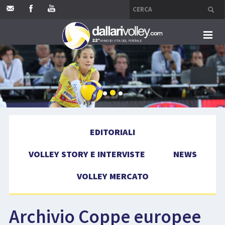
HOME
EDITORIALI
VOLLEY STORY E INTERVISTE
EDITORIALI
NEWS
VOLLEY STORY E INTERVISTE
NEWS
VOLLEY MERCATO
VOLLEY MERCATO
COMPETIZIONI
Archivio Coppe europee
EVENTI