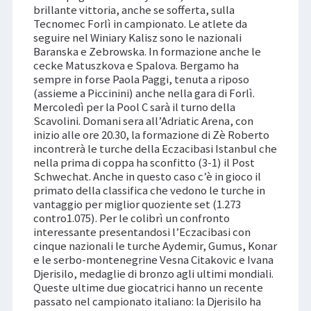
brillante vittoria, anche se sofferta, sulla
Tecnomec Forlì in campionato. Le atlete da
seguire nel Winiary Kalisz sono le nazionali
Baranska e Zebrowska. In formazione anche le
cecke Matuszkova e Spalova. Bergamo ha
sempre in forse Paola Paggi, tenuta a riposo
(assieme a Piccinini) anche nella gara di Forlì.
Mercoledì per la Pool C sarà il turno della
Scavolini. Domani sera all’Adriatic Arena, con
inizio alle ore 20.30, la formazione di Zè Roberto
incontrerà le turche della Eczacibasi Istanbul che
nella prima di coppa ha sconfitto (3-1) il Post
Schwechat. Anche in questo caso c’è in gioco il
primato della classifica che vedono le turche in
vantaggio per miglior quoziente set (1.273
contro1.075). Per le colibrì un confronto
interessante presentandosi l’Eczacibasi con
cinque nazionali le turche Aydemir, Gumus, Konar
e le serbo-montenegrine Vesna Citakovic e Ivana
Djerisilo, medaglie di bronzo agli ultimi mondiali.
Queste ultime due giocatrici hanno un recente
passato nel campionato italiano: la Djerisilo ha