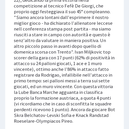
22), dedicando la prima vittoria nella
competizione al tecnico Fefè De Giorgi, che
proprio oggi festeggiava il suo 45° compleanno.
"Siamo ancora lontani dall'esprimere il nostro
miglior gioco - ha dichiarato l'allenatore leccese
nell conferenza stampa post partita - ma siamo
riusciti a stare in campo con autorità e questo è
senz'altro da valutare in maniera positiva. Un
altro piccolo passo in avanti dopo quello di
domenica scorsa con Trento". Ivan Miljkovic top
scorer della gara con 17 punti (62% di positività in
attacco su 24 palloni giocati, 1 ace e 1 muro
vincente), ottimo anche l'86% in attacco fatto
registrare da Rodrigao, infallibile nell'attacco in
primo tempo: sei palloni messi a terra sui sette
giocati, ed un muro vincente. Con questa vittoria
la Lube Banca Marche agguanta in classifica
proprio la formazione austriaca, a quota 4 punti
(vi ricordiamo che in caso di sconfitta le squadre
perdenti ricevono 1 punto). Ancora da giocare Bot
Skra Belchatov-Levski Sofia e Knack Randstad
Roeselare-Olympiacos Pireo.