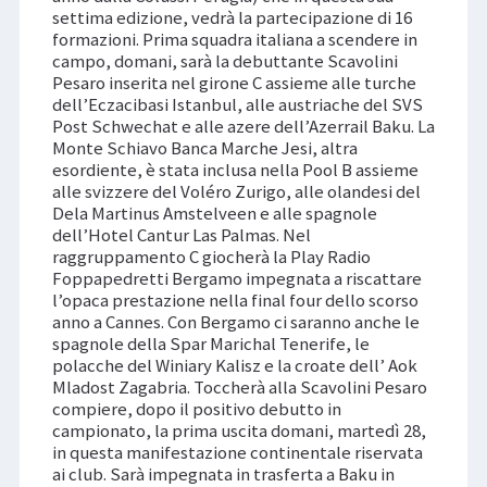
settima edizione, vedrà la partecipazione di 16
formazioni. Prima squadra italiana a scendere in
campo, domani, sarà la debuttante Scavolini
Pesaro inserita nel girone C assieme alle turche
dell’Eczacibasi Istanbul, alle austriache del SVS
Post Schwechat e alle azere dell’Azerrail Baku. La
Monte Schiavo Banca Marche Jesi, altra
esordiente, è stata inclusa nella Pool B assieme
alle svizzere del Voléro Zurigo, alle olandesi del
Dela Martinus Amstelveen e alle spagnole
dell’Hotel Cantur Las Palmas. Nel
raggruppamento C giocherà la Play Radio
Foppapedretti Bergamo impegnata a riscattare
l’opaca prestazione nella final four dello scorso
anno a Cannes. Con Bergamo ci saranno anche le
spagnole della Spar Marichal Tenerife, le
polacche del Winiary Kalisz e la croate dell’ Aok
Mladost Zagabria. Toccherà alla Scavolini Pesaro
compiere, dopo il positivo debutto in
campionato, la prima uscita domani, martedì 28,
in questa manifestazione continentale riservata
ai club. Sarà impegnata in trasferta a Baku in