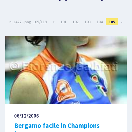
LIBRI
n. 1427 - pag. 105/119
«
101
102
103
104
105
»
06/12/2006
Bergamo facile in Champions