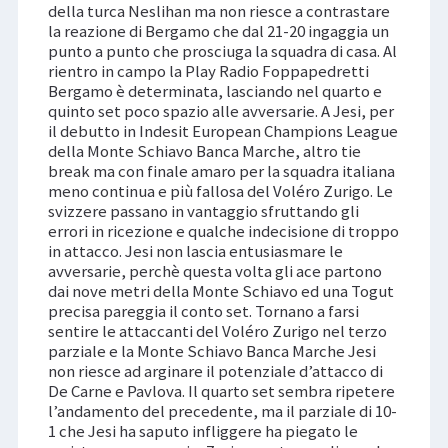
della turca Neslihan ma non riesce a contrastare
la reazione di Bergamo che dal 21-20 ingaggia un
punto a punto che prosciuga la squadra di casa. Al
rientro in campo la Play Radio Foppapedretti
Bergamo è determinata, lasciando nel quarto e
quinto set poco spazio alle avversarie. A Jesi, per
il debutto in Indesit European Champions League
della Monte Schiavo Banca Marche, altro tie
break ma con finale amaro per la squadra italiana
meno continua e più fallosa del Voléro Zurigo. Le
svizzere passano in vantaggio sfruttando gli
errori in ricezione e qualche indecisione di troppo
in attacco. Jesi non lascia entusiasmare le
avversarie, perchè questa volta gli ace partono
dai nove metri della Monte Schiavo ed una Togut
precisa pareggia il conto set. Tornano a farsi
sentire le attaccanti del Voléro Zurigo nel terzo
parziale e la Monte Schiavo Banca Marche Jesi
non riesce ad arginare il potenziale d’attacco di
De Carne e Pavlova. Il quarto set sembra ripetere
l’andamento del precedente, ma il parziale di 10-
1 che Jesi ha saputo infliggere ha piegato le