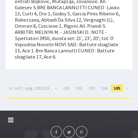
entrati Bojkovic, Mutapcija, Jovanovic. All.
Galesev S.BRE BANCA LANNUTTI CUNEO : Lasko
13, Curti 4, Oro 1, Godoy 5, Garcia Pires Ribeiro 6,
Rabezzana, Abbadi Da Silva 12, Vergnaghi (L),
Omrcen 8, Coscione 1, Rigoni. All. Prandi S.
ARBITRI: MELNYK M. - JASINSKI D.. NOTE -
Spettatori 3950, durata set: 21', 23', 20'; tot: 0'.
Vojvodina Novolin NOVI SAD : Battute sbagliate
13, Ace 1. Bre Banca Lannutti CUNEO : Battute
sbagliate 17, Ace 6.
n. 1427 - pag. 105/119
«
101
102
103
104
105
»
DALLARIVOLLEY SOSTIENE