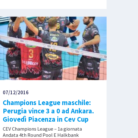
07/12/2016
Champions League maschile:
Perugia vince 3 a 0 ad Ankara.
Giovedì Piacenza in Cev Cup
CEV Champions League – 1a giornata
Andata 4th Round Pool E Halkbank