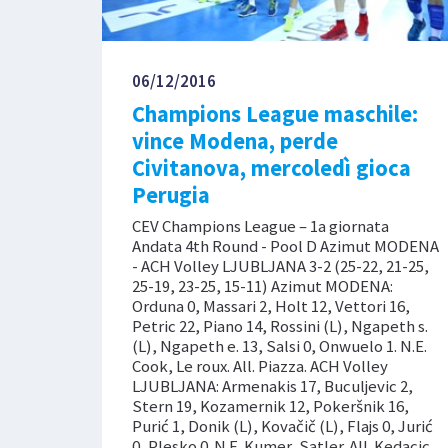
06/12/2016
Champions League maschile:
vince Modena, perde
Civitanova, mercoledì gioca
Perugia
CEV Champions League – 1a giornata
Andata 4th Round - Pool D Azimut MODENA
- ACH Volley LJUBLJANA 3-2 (25-22, 21-25,
25-19, 23-25, 15-11) Azimut MODENA:
Orduna 0, Massari 2, Holt 12, Vettori 16,
Petric 22, Piano 14, Rossini (L), Ngapeth s.
(L), Ngapeth e. 13, Salsi 0, Onwuelo 1. N.E.
Cook, Le roux. All. Piazza. ACH Volley
LJUBLJANA: Armenakis 17, Buculjevic 2,
Stern 19, Kozamernik 12, Pokeršnik 16,
Purić 1, Donik (L), Kovačič (L), Flajs 0, Jurić
0, Plesko 0. N.E. Kumer, Satler. All. Kedacic.