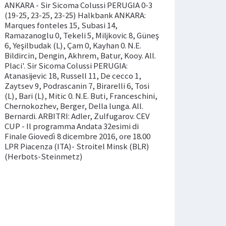
ANKARA - Sir Sicoma Colussi PERUGIA 0-3
(19-25, 23-25, 23-25) Halkbank ANKARA:
Marques fonteles 15, Subasi 14,
Ramazanoglu 0, Tekeli 5, Miljkovic 8, Güneş
6, Yeşilbudak (L), Çam 0, Kayhan 0. N.E.
Bildircin, Dengin, Akhrem, Batur, Kooy. All.
Placi'. Sir Sicoma Colussi PERUGIA:
Atanasijevic 18, Russell 11, De cecco 1,
Zaytsev 9, Podrascanin 7, Birarelli 6, Tosi
(L), Bari (L), Mitic 0. N.E. Buti, Franceschini,
Chernokozhev, Berger, Della lunga. All.
Bernardi. ARBITRI: Adler, Zulfugarov. CEV
CUP - Il programma Andata 32esimi di
Finale Giovedì 8 dicembre 2016, ore 18.00
LPR Piacenza (ITA)- Stroitel Minsk (BLR)
(Herbots-Steinmetz)