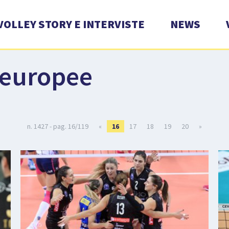
VOLLEY STORY E INTERVISTE
NEWS
 europee
n. 1427 - pag. 16/119
«
16
17
18
19
20
»