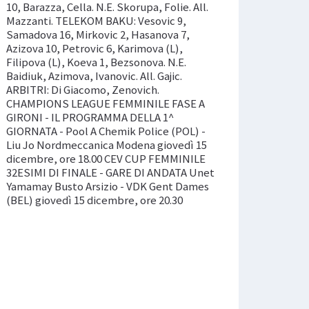
10, Barazza, Cella. N.E. Skorupa, Folie. All.
Mazzanti. TELEKOM BAKU: Vesovic 9,
Samadova 16, Mirkovic 2, Hasanova 7,
Azizova 10, Petrovic 6, Karimova (L),
Filipova (L), Koeva 1, Bezsonova. N.E.
Baidiuk, Azimova, Ivanovic. All. Gajic.
ARBITRI: Di Giacomo, Zenovich.
CHAMPIONS LEAGUE FEMMINILE FASE A
GIRONI - IL PROGRAMMA DELLA 1^
GIORNATA - Pool A Chemik Police (POL) -
Liu Jo Nordmeccanica Modena giovedì 15
dicembre, ore 18.00 CEV CUP FEMMINILE
32ESIMI DI FINALE - GARE DI ANDATA Unet
Yamamay Busto Arsizio - VDK Gent Dames
(BEL) giovedì 15 dicembre, ore 20.30