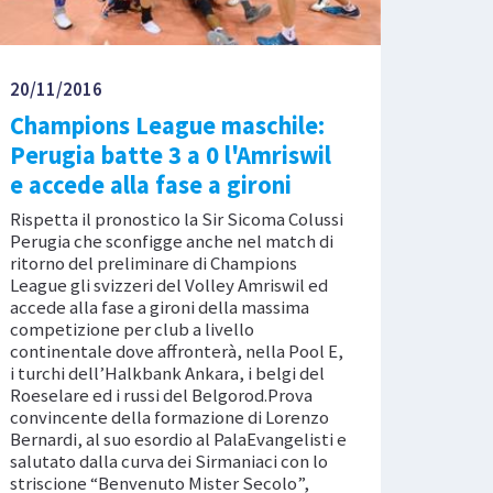
20/11/2016
Champions League maschile:
Perugia batte 3 a 0 l'Amriswil
e accede alla fase a gironi
Rispetta il pronostico la Sir Sicoma Colussi
Perugia che sconfigge anche nel match di
ritorno del preliminare di Champions
League gli svizzeri del Volley Amriswil ed
accede alla fase a gironi della massima
competizione per club a livello
continentale dove affronterà, nella Pool E,
i turchi dell’Halkbank Ankara, i belgi del
Roeselare ed i russi del Belgorod.Prova
convincente della formazione di Lorenzo
Bernardi, al suo esordio al PalaEvangelisti e
salutato dalla curva dei Sirmaniaci con lo
striscione “Benvenuto Mister Secolo”,