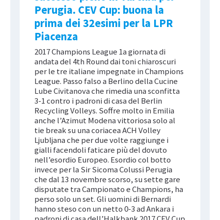
Perugia. CEV Cup: buona la
prima dei 32esimi per la LPR
Piacenza
2017 Champions League 1a giornata di
andata del 4th Round dai toni chiaroscuri
per le tre italiane impegnate in Champions
League. Passo falso a Berlino della Cucine
Lube Civitanova che rimedia una sconfitta
3-1 contro i padroni di casa del Berlin
Recycling Volleys. Soffre molto in Emilia
anche l’Azimut Modena vittoriosa solo al
tie break su una coriacea ACH Volley
Ljubljana che per due volte raggiunge i
gialli facendoli faticare più del dovuto
nell’esordio Europeo. Esordio col botto
invece per la Sir Sicoma Colussi Perugia
che dal 13 novembre scorso, su sette gare
disputate tra Campionato e Champions, ha
perso solo un set. Gli uomini di Bernardi
hanno steso con un netto 0-3 ad Ankara i
padroni di casa dell’Halkbank 2017 CEV Cup