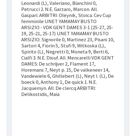
Leonardi (L), Valeriano, Bianchini 0,
Petrucci 2. N.E. Garzaro, Marcon. All.
Gaspari. ARBITRI: Oleynik, Stoica. Cev Cup
femminile UNET YAMAMAY BUSTO
ARSIZIO - VDK GENT DAMES 3-1 (25-27, 25-
19, 25-21, 25-17) UNET YAMAMAY BUSTO
ARSIZIO: Signorile 0, Martinez 23, Pisani 10,
Sartori 4, Fiorin 5, Stufi 9, Witkoska (L),
Spirito (L), Negretti 0, Moneta 9, Berti 6,
Cialfi 3. N.E. Diouf. All. Mencarelli VDK GENT
DAMES: De schrijver 2, Flament 17,
Horemans 7, Neyt p. 15, De valkeneer 14,
Vandewiele 6, Ghillebert (L), Neyt l. (L), De
boeck 0, Anthony 1, De quick 1. N.E.
Jacquemyn. All. De clercq ARBITRI:
Delikostidis, Maia