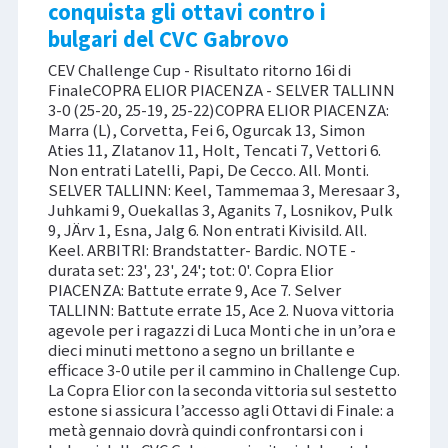
conquista gli ottavi contro i
bulgari del CVC Gabrovo
CEV Challenge Cup - Risultato ritorno 16i di
FinaleCOPRA ELIOR PIACENZA - SELVER TALLINN
3-0 (25-20, 25-19, 25-22)COPRA ELIOR PIACENZA:
Marra (L), Corvetta, Fei 6, Ogurcak 13, Simon
Aties 11, Zlatanov 11, Holt, Tencati 7, Vettori 6.
Non entrati Latelli, Papi, De Cecco. All. Monti.
SELVER TALLINN: Keel, Tammemaa 3, Meresaar 3,
Juhkami 9, Ouekallas 3, Aganits 7, Losnikov, Pulk
9, JÄrv 1, Esna, Jalg 6. Non entrati Kivisild. All.
Keel. ARBITRI: Brandstatter- Bardic. NOTE -
durata set: 23', 23', 24'; tot: 0'. Copra Elior
PIACENZA: Battute errate 9, Ace 7. Selver
TALLINN: Battute errate 15, Ace 2. Nuova vittoria
agevole per i ragazzi di Luca Monti che in un’ora e
dieci minuti mettono a segno un brillante e
efficace 3-0 utile per il cammino in Challenge Cup.
La Copra Elior con la seconda vittoria sul sestetto
estone si assicura l’accesso agli Ottavi di Finale: a
metà gennaio dovrà quindi confrontarsi con i