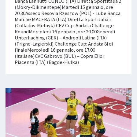
Banca Lannutti CUNEO (ITA) Diretta Sportitalia 2
(Mokry-Dikmentepe)Martedì 15 gennaio, ore
20.30Asseco Resovia Rzeszow (POL) - Lube Banca
Marche MACERATA (ITA) Diretta Sportitalia 2
(Collados-Melnyk) CEV Cup: Andata Challenge
RoundMercoledì 16 gennaio, ore 20.00Generali
Unterhaching (GER) – Andreoli Latina (ITA)
(Frigne-Lagierski) Challenge Cup: Andata 8i di
finaleMercoledì 16 gennaio, ore 17.00
(italiane)CVC Gabrovo (BUL) – Copra Elior
Piacenza (ITA) (Bagde-Hulka)