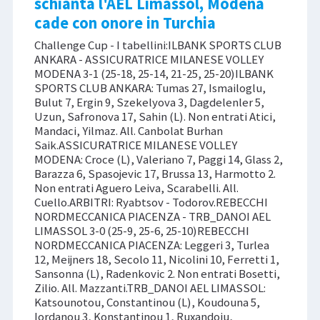
schianta l'AEL Limassol, Modena
cade con onore in Turchia
Challenge Cup - I tabellini:ILBANK SPORTS CLUB
ANKARA - ASSICURATRICE MILANESE VOLLEY
MODENA 3-1 (25-18, 25-14, 21-25, 25-20)ILBANK
SPORTS CLUB ANKARA: Tumas 27, Ismailoglu,
Bulut 7, Ergin 9, Szekelyova 3, Dagdelenler 5,
Uzun, Safronova 17, Sahin (L). Non entrati Atici,
Mandaci, Yilmaz. All. Canbolat Burhan
Saik.ASSICURATRICE MILANESE VOLLEY
MODENA: Croce (L), Valeriano 7, Paggi 14, Glass 2,
Barazza 6, Spasojevic 17, Brussa 13, Harmotto 2.
Non entrati Aguero Leiva, Scarabelli. All.
Cuello.ARBITRI: Ryabtsov - Todorov.REBECCHI
NORDMECCANICA PIACENZA - TRB_DANOI AEL
LIMASSOL 3-0 (25-9, 25-6, 25-10)REBECCHI
NORDMECCANICA PIACENZA: Leggeri 3, Turlea
12, Meijners 18, Secolo 11, Nicolini 10, Ferretti 1,
Sansonna (L), Radenkovic 2. Non entrati Bosetti,
Zilio. All. Mazzanti.TRB_DANOI AEL LIMASSOL:
Katsounotou, Constantinou (L), Koudouna 5,
Iordanou 3, Konstantinou 1, Ruxandoiu,