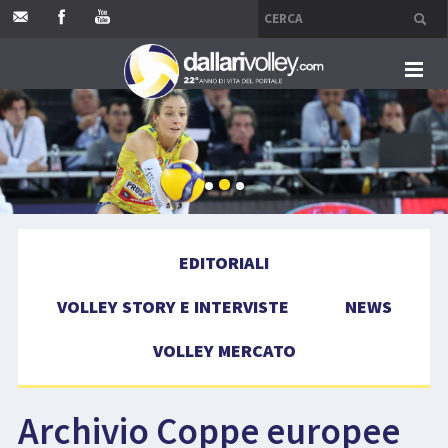
HOME
EDITORIALI
VOLLEY STORY E INTERVISTE
EDITORIALI
NEWS
VOLLEY STORY E INTERVISTE
NEWS
VOLLEY MERCATO
VOLLEY MERCATO
COMPETIZIONI
Archivio Coppe europee
EVENTI