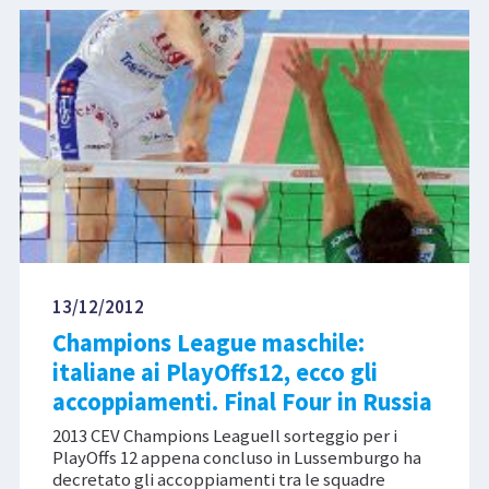
13/12/2012
Champions League maschile:
italiane ai PlayOffs12, ecco gli
accoppiamenti. Final Four in Russia
2013 CEV Champions LeagueIl sorteggio per i
PlayOffs 12 appena concluso in Lussemburgo ha
decretato gli accoppiamenti tra le squadre