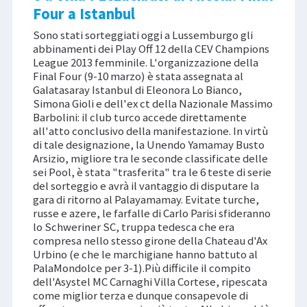
Four a Istanbul
Sono stati sorteggiati oggi a Lussemburgo gli
abbinamenti dei Play Off 12 della CEV Champions
League 2013 femminile. L'organizzazione della
Final Four (9-10 marzo) è stata assegnata al
Galatasaray Istanbul di Eleonora Lo Bianco,
Simona Gioli e dell'ex ct della Nazionale Massimo
Barbolini: il club turco accede direttamente
all'atto conclusivo della manifestazione. In virtù
di tale designazione, la Unendo Yamamay Busto
Arsizio, migliore tra le seconde classificate delle
sei Pool, è stata "trasferita" tra le 6 teste di serie
del sorteggio e avrà il vantaggio di disputare la
gara di ritorno al Palayamamay. Evitate turche,
russe e azere, le farfalle di Carlo Parisi sfideranno
lo Schweriner SC, truppa tedesca che era
compresa nello stesso girone della Chateau d'Ax
Urbino (e che le marchigiane hanno battuto al
PalaMondolce per 3-1).Più difficile il compito
dell'Asystel MC Carnaghi Villa Cortese, ripescata
come miglior terza e dunque consapevole di