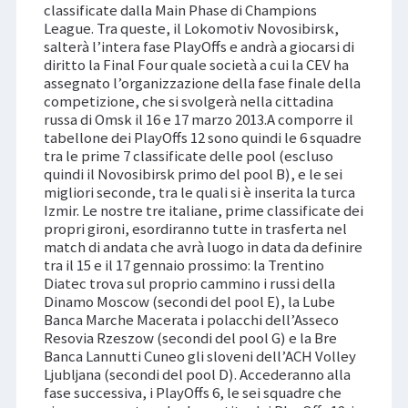
classificate dalla Main Phase di Champions
League. Tra queste, il Lokomotiv Novosibirsk,
salterà l’intera fase PlayOffs e andrà a giocarsi di
diritto la Final Four quale società a cui la CEV ha
assegnato l’organizzazione della fase finale della
competizione, che si svolgerà nella cittadina
russa di Omsk il 16 e 17 marzo 2013.A comporre il
tabellone dei PlayOffs 12 sono quindi le 6 squadre
tra le prime 7 classificate delle pool (escluso
quindi il Novosibirsk primo del pool B), e le sei
migliori seconde, tra le quali si è inserita la turca
Izmir. Le nostre tre italiane, prime classificate dei
propri gironi, esordiranno tutte in trasferta nel
match di andata che avrà luogo in data da definire
tra il 15 e il 17 gennaio prossimo: la Trentino
Diatec trova sul proprio cammino i russi della
Dinamo Moscow (secondi del pool E), la Lube
Banca Marche Macerata i polacchi dell’Asseco
Resovia Rzeszow (secondi del pool G) e la Bre
Banca Lannutti Cuneo gli sloveni dell’ACH Volley
Ljubljana (secondi del pool D). Accederanno alla
fase successiva, i PlayOffs 6, le sei squadre che