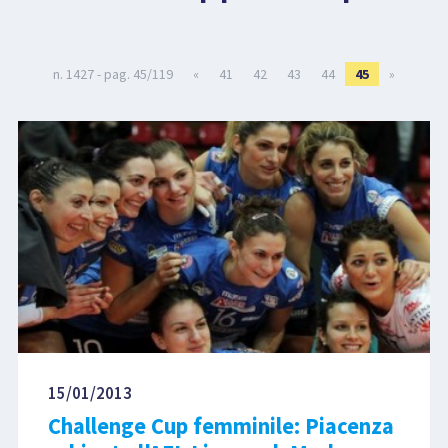
LIBRI
n. 1427 - pag. 45/119
«
41
42
43
44
45
»
15/01/2013
Challenge Cup femminile: Piacenza