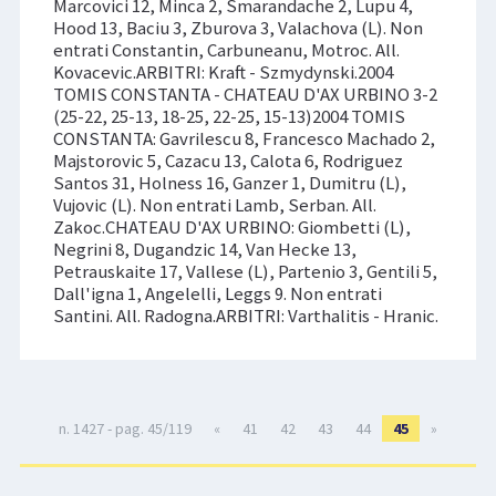
Marcovici 12, Minca 2, Smarandache 2, Lupu 4,
Hood 13, Baciu 3, Zburova 3, Valachova (L). Non
entrati Constantin, Carbuneanu, Motroc. All.
Kovacevic.ARBITRI: Kraft - Szmydynski.2004
TOMIS CONSTANTA - CHATEAU D'AX URBINO 3-2
(25-22, 25-13, 18-25, 22-25, 15-13)2004 TOMIS
CONSTANTA: Gavrilescu 8, Francesco Machado 2,
Majstorovic 5, Cazacu 13, Calota 6, Rodriguez
Santos 31, Holness 16, Ganzer 1, Dumitru (L),
Vujovic (L). Non entrati Lamb, Serban. All.
Zakoc.CHATEAU D'AX URBINO: Giombetti (L),
Negrini 8, Dugandzic 14, Van Hecke 13,
Petrauskaite 17, Vallese (L), Partenio 3, Gentili 5,
Dall'igna 1, Angelelli, Leggs 9. Non entrati
Santini. All. Radogna.ARBITRI: Varthalitis - Hranic.
n. 1427 - pag. 45/119
«
41
42
43
44
45
»