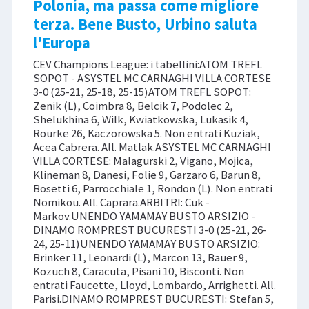
Polonia, ma passa come migliore
terza. Bene Busto, Urbino saluta
l'Europa
CEV Champions League: i tabellini:ATOM TREFL
SOPOT - ASYSTEL MC CARNAGHI VILLA CORTESE
3-0 (25-21, 25-18, 25-15)ATOM TREFL SOPOT:
Zenik (L), Coimbra 8, Belcik 7, Podolec 2,
Shelukhina 6, Wilk, Kwiatkowska, Lukasik 4,
Rourke 26, Kaczorowska 5. Non entrati Kuziak,
Acea Cabrera. All. Matlak.ASYSTEL MC CARNAGHI
VILLA CORTESE: Malagurski 2, Vigano, Mojica,
Klineman 8, Danesi, Folie 9, Garzaro 6, Barun 8,
Bosetti 6, Parrocchiale 1, Rondon (L). Non entrati
Nomikou. All. Caprara.ARBITRI: Cuk -
Markov.UNENDO YAMAMAY BUSTO ARSIZIO -
DINAMO ROMPREST BUCURESTI 3-0 (25-21, 26-
24, 25-11)UNENDO YAMAMAY BUSTO ARSIZIO:
Brinker 11, Leonardi (L), Marcon 13, Bauer 9,
Kozuch 8, Caracuta, Pisani 10, Bisconti. Non
entrati Faucette, Lloyd, Lombardo, Arrighetti. All.
Parisi.DINAMO ROMPREST BUCURESTI: Stefan 5,