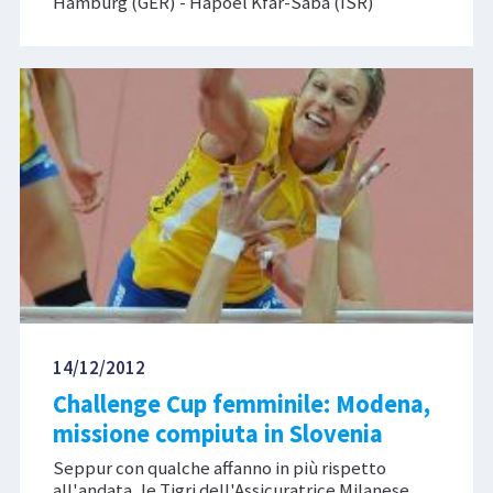
Hamburg (GER) - Hapoel Kfar-Saba (ISR)
14/12/2012
Challenge Cup femminile: Modena,
missione compiuta in Slovenia
Seppur con qualche affanno in più rispetto
all'andata, le Tigri dell'Assicuratrice Milanese