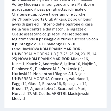
Volley Modena si impongono anche a Maribor e
guadagnano il pass per gli ottavi di finale di
Challenge Cup, dove troveranno le turche
dell'Ilbank Sports Club Ankara. Dopo un buon
avvio di gara ed il ritorno delle padrone di casa
nella fase centrale del match, le ragazze di
Cuello assestano colpi letali nei set decisivi
legittimando il passaggio al turno successivo con
il punteggio di 3-1.Challenge Cup - Il
tabellino:NOVA KBM BRANIK MARIBOR -
UNIVERSAL MODENA 1-3 (17-25, 26-24, 23-25, 14-
25) NOVA KBM BRANIK MARIBOR: Mlakar 16,
Kucej 1, Kaucic 2, Andreyko 8, Iglicar 10, Najdic 3,
Planinsec S., Planinsec M. 3, Prokovic (L),
Hutinski 11. Non entrati Blagne. All. Najdic.
UNIVERSAL MODENA: Croce (L), Valeriano 1,
Paggi 14, Glass 4, Barazza 16, Spasojevic 14,
Brussa 12, Aguero Leiva 2, Scarabelli, Mari,
Horvath 12. All. Cuello. ARBITRI: Maciejewski -
Medvid.