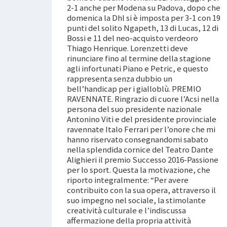
2-1 anche per Modena su Padova, dopo che
domenica la Dhl si è imposta per 3-1 con 19
punti del solito Ngapeth, 13 di Lucas, 12 di
Bossi e 11 del neo-acquisto verdeoro
Thiago Henrique. Lorenzetti deve
rinunciare fino al termine della stagione
agli infortunati Piano e Petric, e questo
rappresenta senza dubbio un
bell’handicap per i gialloblù. PREMIO
RAVENNATE. Ringrazio di cuore l’Acsi nella
persona del suo presidente nazionale
Antonino Viti e del presidente provinciale
ravennate Italo Ferrari per l’onore che mi
hanno riservato consegnandomi sabato
nella splendida cornice del Teatro Dante
Alighieri il premio Successo 2016-Passione
per lo sport. Questa la motivazione, che
riporto integralmente: “Per avere
contribuito con la sua opera, attraverso il
suo impegno nel sociale, la stimolante
creatività culturale e l’indiscussa
affermazione della propria attività