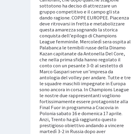
sottotono ha deciso di attrezzare un
gruppo competitivo e il campo gli sta
dando ragione. COPPE EUROPEE. Piacenza
deve ritrovarsi in fretta e metabolizzare
questa amarezza sognando la storica
conquista dell’epilogo di Champions
League femminile. Mercoledì sera ospita al
Palabanca le temibili russe della Dinamo
Kazan capitanate da Antonella Del Core,
che nella prima sfida hanno regolato il
conto con un pesante 3-0: al sestetto di
Marco Gaspari serve un’impresa da
antologia del volley per andare. Tutte e tre
le squadre maschili impegnate in Europa
sono ancora in corsa. In Champions League
le nostre due rappresentanti vogliono
fortissimamente essere protagoniste alla
Final Fuor in programma a Cracovia in
Polonia sabato 16 e domenica 17 aprile.
Anzi, Trento ha già raggiunto questo
prestigioso obiettivo andando a vincere
martedì 3-2 in Russia dopo aver