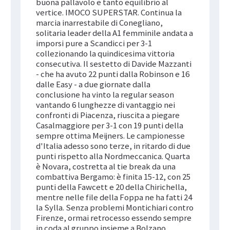
buona pallavolo e tanto equilibrio al
vertice. IMOCO SUPERSTAR. Continua la
marcia inarrestabile di Conegliano,
solitaria leader della A1 femminile andata a
imporsi pure a Scandicci per 3-1
collezionando la quindicesima vittoria
consecutiva. Il sestetto di Davide Mazzanti
- che ha avuto 22 punti dalla Robinson e 16
dalle Easy - a due giornate dalla
conclusione ha vinto la regular season
vantando 6 lunghezze di vantaggio nei
confronti di Piacenza, riuscita a piegare
Casalmaggiore per 3-1 con 19 punti della
sempre ottima Meijners. Le campionesse
d'Italia adesso sono terze, in ritardo di due
punti rispetto alla Nordmeccanica. Quarta
è Novara, costretta al tie break da una
combattiva Bergamo: è finita 15-12, con 25
punti della Fawcett e 20 della Chirichella,
mentre nelle file della Foppa ne ha fatti 24
la Sylla. Senza problemi Montichiari contro
Firenze, ormai retrocesso essendo sempre
in coda al gruppo insieme a Bolzano,