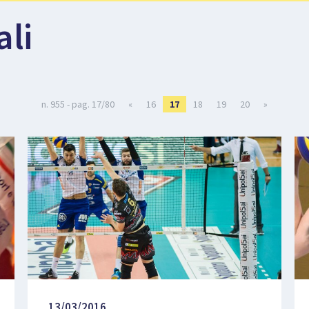
ali
n. 955 - pag. 17/80
«
16
17
18
19
20
»
13/03/2016