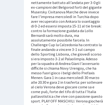
nettamente battuto all’andata per 3-0 gli
ex-campioni del Belgorod forti del gigante
Musersky. Civitanova Marche deve invece
fare l’impresa mercoledì in Turchia dopo
aver recuperato con Ankara lo svantaggio
di 0-2 ed essersi imposta 15-11 al tie break:
contro la formazione guidata da Lollo
Bernardi sarà molto dura, ma
assolutamente possibile farcela. In
Challenge Cup la Calzedonia ha centrato la
finale andando a vincere 3-1 sul campo
dello Sporting Lisbona, che giovedì scorso
si era imposto 3-2 al Palaolimpia. Adesso
per la squadra di Andrea Giani l’avversario
difficile si chiama Novy Urengoy, che ha
messo fuori gioco i belgi dello Prefaxis
Menen. Gara 1 in casa mercoledì 30 marzo
alle 20.30 e gara 2 in trasferta: per sollevare
al cielo Verona deve giocare come sa e
come può, forte del tifo di tutta l’Italia
pallavolistica che vive con passione questo
sport. PLAY OFF MASCHILI. Verona giocherà