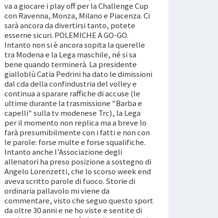
va a giocare i play off per la Challenge Cup
con Ravenna, Monza, Milano e Piacenza. Ci
sarà ancora da divertirsi tanto, potete
esserne sicuri. POLEMICHE A GO-GO.
Intanto non si è ancora sopita la querelle
tra Modena e la Lega maschile, né si sa
bene quando terminerà. La presidente
gialloblù Catia Pedrini ha dato le dimissioni
dal cda della confindustria del volley e
continua a sparare raffiche di accuse (le
ultime durante la trasmissione "Barba e
capelli" sulla tv modenese Trc), la Lega
per il momento non replica ma a breve lo
farà presumibilmente con i fatti e non con
le parole: forse multe e forse squalifiche.
Intanto anche l’Associazione degli
allenatori ha preso posizione a sostegno di
Angelo Lorenzetti, che lo scorso week end
aveva scritto parole di fuoco. Storie di
ordinaria pallavolo mi viene da
commentare, visto che seguo questo sport
da oltre 30 anni e ne ho viste e sentite di