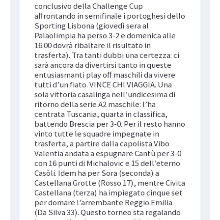
conclusivo della Challenge Cup
affrontando in semifinale i portoghesi dello
Sporting Lisbona (giovedì sera al
Palaolimpia ha perso 3-2 e domenica alle
16.00 dovrà ribaltare il risultato in
trasferta). Tra tanti dubbi una certezza: ci
sarà ancora da divertirsi tanto in queste
entusiasmanti play off maschili da vivere
tutti d’un fiato. VINCE CHI VIAGGIA. Una
sola vittoria casalinga nell’undicesima di
ritorno della serie A2 maschile: l’ha
centrata Tuscania, quarta in classifica,
battendo Brescia per 3-0. Per il resto hanno
vinto tutte le squadre impegnate in
trasferta, a partire dalla capolista Vibo
Valentia andata a espugnare Cantù per 3-0
con 16 punti di Michalovic e 15 dell’eterno
Casòli. Idem ha per Sora (seconda) a
Castellana Grotte (Rosso 17), mentre Civita
Castellana (terza) ha impiegato cinque set
per domare l’arrembante Reggio Emilia
(Da Silva 33). Questo torneo sta regalando