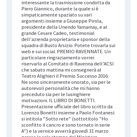
interessante la trasmissione condotta da
Piero Giannico, durante la quale si è
simpaticamente spaziato su vari
argomenti insieme a Giuseppe Pirola,
presidente della Unendo Yamamay, e al
grande Cesare Cadeo, testimonial
dell'azienda proprietaria e sponsor della
squadra di Busto Arsizio. Potete trovarla sui
web e sui social. PREMIO RAVENNATE. Un
particolare ringraziamento vorrei
riservarlo al Comitato di Ravenna dell’ACSI
che sabato mattina mi consegnerà al
Teatro Alighieri il Premio Successo 2016.
Ne sono sinceramente onorato, sia per le
autorevoli personalità che mi hanno
preceduto sia per le lusinghiere
motivazioni. IL LIBRO DI BONETTI.
Presentazione ufficiale del libro scritto da
Lorenzo Bonetti insieme a Paolo Fontanesi:
si intitola "Sotto rete" (sottotitolo "Ho
sconfitto il cancro e sono tornato in serie
A") e la vernice avverrà giovedì 31 marzo
presso la sala stampa del Ministero