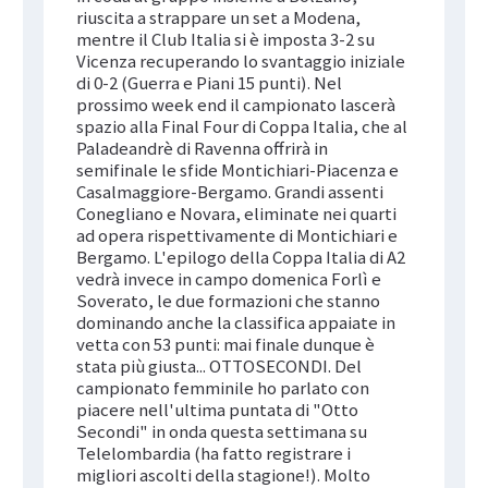
riuscita a strappare un set a Modena,
mentre il Club Italia si è imposta 3-2 su
Vicenza recuperando lo svantaggio iniziale
di 0-2 (Guerra e Piani 15 punti). Nel
prossimo week end il campionato lascerà
spazio alla Final Four di Coppa Italia, che al
Paladeandrè di Ravenna offrirà in
semifinale le sfide Montichiari-Piacenza e
Casalmaggiore-Bergamo. Grandi assenti
Conegliano e Novara, eliminate nei quarti
ad opera rispettivamente di Montichiari e
Bergamo. L'epilogo della Coppa Italia di A2
vedrà invece in campo domenica Forlì e
Soverato, le due formazioni che stanno
dominando anche la classifica appaiate in
vetta con 53 punti: mai finale dunque è
stata più giusta... OTTOSECONDI. Del
campionato femminile ho parlato con
piacere nell'ultima puntata di "Otto
Secondi" in onda questa settimana su
Telelombardia (ha fatto registrare i
migliori ascolti della stagione!). Molto