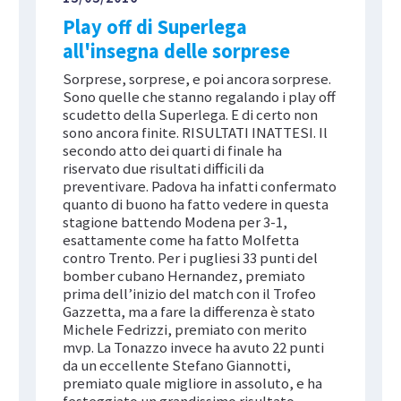
Play off di Superlega
all'insegna delle sorprese
Sorprese, sorprese, e poi ancora sorprese.
Sono quelle che stanno regalando i play off
scudetto della Superlega. E di certo non
sono ancora finite. RISULTATI INATTESI. Il
secondo atto dei quarti di finale ha
riservato due risultati difficili da
preventivare. Padova ha infatti confermato
quanto di buono ha fatto vedere in questa
stagione battendo Modena per 3-1,
esattamente come ha fatto Molfetta
contro Trento. Per i pugliesi 33 punti del
bomber cubano Hernandez, premiato
prima dell’inizio del match con il Trofeo
Gazzetta, ma a fare la differenza è stato
Michele Fedrizzi, premiato con merito
mvp. La Tonazzo invece ha avuto 22 punti
da un eccellente Stefano Giannotti,
premiato quale migliore in assoluto, e ha
festeggiato un grandissimo risultato