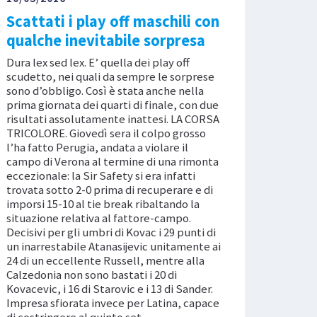
Scattati i play off maschili con
qualche inevitabile sorpresa
Dura lex sed lex. E’ quella dei play off
scudetto, nei quali da sempre le sorprese
sono d’obbligo. Così è stata anche nella
prima giornata dei quarti di finale, con due
risultati assolutamente inattesi. LA CORSA
TRICOLORE. Giovedì sera il colpo grosso
l’ha fatto Perugia, andata a violare il
campo di Verona al termine di una rimonta
eccezionale: la Sir Safety si era infatti
trovata sotto 2-0 prima di recuperare e di
imporsi 15-10 al tie break ribaltando la
situazione relativa al fattore-campo.
Decisivi per gli umbri di Kovac i 29 punti di
un inarrestabile Atanasijevic unitamente ai
24 di un eccellente Russell, mentre alla
Calzedonia non sono bastati i 20 di
Kovacevic, i 16 di Starovic e i 13 di Sander.
Impresa sfiorata invece per Latina, capace
di costringere al quinto set