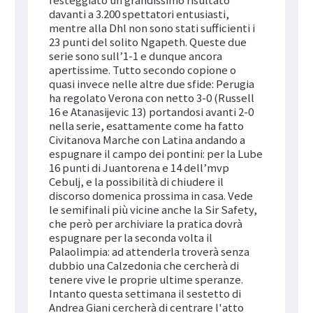
davanti a 3.200 spettatori entusiasti,
mentre alla Dhl non sono stati sufficienti i
23 punti del solito Ngapeth. Queste due
serie sono sull’1-1 e dunque ancora
apertissime. Tutto secondo copione o
quasi invece nelle altre due sfide: Perugia
ha regolato Verona con netto 3-0 (Russell
16 e Atanasijevic 13) portandosi avanti 2-0
nella serie, esattamente come ha fatto
Civitanova Marche con Latina andando a
espugnare il campo dei pontini: per la Lube
16 punti di Juantorena e 14 dell’mvp
Cebulj, e la possibilità di chiudere il
discorso domenica prossima in casa. Vede
le semifinali più vicine anche la Sir Safety,
che però per archiviare la pratica dovrà
espugnare per la seconda volta il
Palaolimpia: ad attenderla troverà senza
dubbio una Calzedonia che cercherà di
tenere vive le proprie ultime speranze.
Intanto questa settimana il sestetto di
Andrea Giani cercherà di centrare l'atto