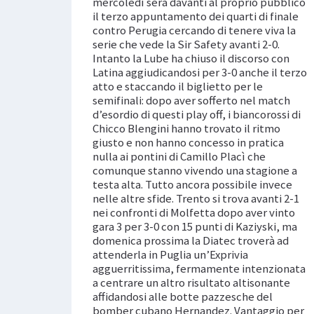
mercoledì sera davanti al proprio pubblico
il terzo appuntamento dei quarti di finale
contro Perugia cercando di tenere viva la
serie che vede la Sir Safety avanti 2-0.
Intanto la Lube ha chiuso il discorso con
Latina aggiudicandosi per 3-0 anche il terzo
atto e staccando il biglietto per le
semifinali: dopo aver sofferto nel match
d’esordio di questi play off, i biancorossi di
Chicco Blengini hanno trovato il ritmo
giusto e non hanno concesso in pratica
nulla ai pontini di Camillo Placì che
comunque stanno vivendo una stagione a
testa alta. Tutto ancora possibile invece
nelle altre sfide. Trento si trova avanti 2-1
nei confronti di Molfetta dopo aver vinto
gara 3 per 3-0 con 15 punti di Kaziyski, ma
domenica prossima la Diatec troverà ad
attenderla in Puglia un’Exprivia
agguerritissima, fermamente intenzionata
a centrare un altro risultato altisonante
affidandosi alle botte pazzesche del
bomber cubano Hernandez. Vantaggio per