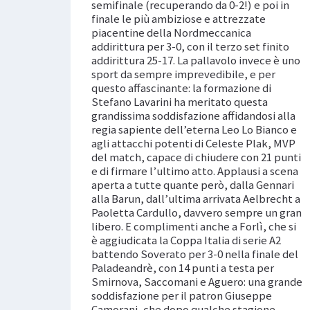
semifinale (recuperando da 0-2!) e poi in
finale le più ambiziose e attrezzate
piacentine della Nordmeccanica
addirittura per 3-0, con il terzo set finito
addirittura 25-17. La pallavolo invece è uno
sport da sempre imprevedibile, e per
questo affascinante: la formazione di
Stefano Lavarini ha meritato questa
grandissima soddisfazione affidandosi alla
regia sapiente dell’eterna Leo Lo Bianco e
agli attacchi potenti di Celeste Plak, MVP
del match, capace di chiudere con 21 punti
e di firmare l’ultimo atto. Applausi a scena
aperta a tutte quante però, dalla Gennari
alla Barun, dall’ultima arrivata Aelbrecht a
Paoletta Cardullo, davvero sempre un gran
libero. E complimenti anche a Forlì, che si
è aggiudicata la Coppa Italia di serie A2
battendo Soverato per 3-0 nella finale del
Paladeandrè, con 14 punti a testa per
Smirnova, Saccomani e Aguero: una grande
soddisfazione per il patron Giuseppe
Camorani, che dopo qualche stagione