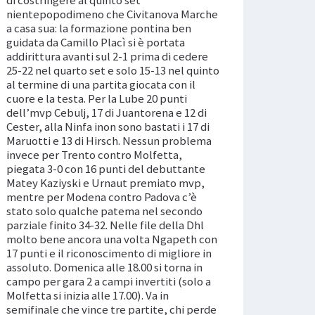
nientepopodimeno che Civitanova Marche
a casa sua: la formazione pontina ben
guidata da Camillo Placì si è portata
addirittura avanti sul 2-1 prima di cedere
25-22 nel quarto set e solo 15-13 nel quinto
al termine di una partita giocata con il
cuore e la testa. Per la Lube 20 punti
dell’mvp Cebulj, 17 di Juantorena e 12 di
Cester, alla Ninfa inon sono bastati i 17 di
Maruotti e 13 di Hirsch. Nessun problema
invece per Trento contro Molfetta,
piegata 3-0 con 16 punti del debuttante
Matey Kaziyski e Urnaut premiato mvp,
mentre per Modena contro Padova c’è
stato solo qualche patema nel secondo
parziale finito 34-32. Nelle file della Dhl
molto bene ancora una volta Ngapeth con
17 punti e il riconoscimento di migliore in
assoluto. Domenica alle 18.00 si torna in
campo per gara 2 a campi invertiti (solo a
Molfetta si inizia alle 17.00). Va in
semifinale che vince tre partite, chi perde