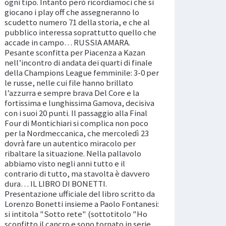
ogni tipo. Intanto però ricordiamoci che si
giocano i play off che assegneranno lo
scudetto numero 71 della storia, e che al
pubblico interessa soprattutto quello che
accade in campo… RUSSIA AMARA.
Pesante sconfitta per Piacenza a Kazan
nell’incontro di andata dei quarti di finale
della Champions League femminile: 3-0 per
le russe, nelle cui file hanno brillato
l’azzurra e sempre brava Del Core e la
fortissima e lunghissima Gamova, decisiva
con i suoi 20 punti. Il passaggio alla Final
Four di Montichiari si complica non poco
per la Nordmeccanica, che mercoledì 23
dovrà fare un autentico miracolo per
ribaltare la situazione. Nella pallavolo
abbiamo visto negli anni tutto e il
contrario di tutto, ma stavolta è davvero
dura… IL LIBRO DI BONETTI.
Presentazione ufficiale del libro scritto da
Lorenzo Bonetti insieme a Paolo Fontanesi:
si intitola "Sotto rete" (sottotitolo "Ho
sconfitto il cancro e sono tornato in serie