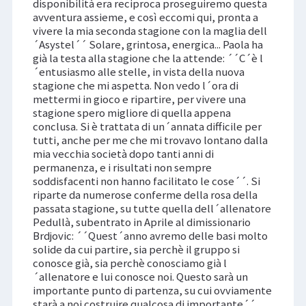
disponibilità era reciproca proseguiremo questa
avventura assieme, e così eccomi qui, pronta a
vivere la mia seconda stagione con la maglia dell
´Asystel´´ Solare, grintosa, energica... Paola ha
già la testa alla stagione che la attende: ´´C´è l
´entusiasmo alle stelle, in vista della nuova
stagione che mi aspetta. Non vedo l´ora di
mettermi in gioco e ripartire, per vivere una
stagione spero migliore di quella appena
conclusa. Si è trattata di un´annata difficile per
tutti, anche per me che mi trovavo lontano dalla
mia vecchia società dopo tanti anni di
permanenza, e i risultati non sempre
soddisfacenti non hanno facilitato le cose´´. Si
riparte da numerose conferme della rosa della
passata stagione, su tutte quella dell´allenatore
Pedullà, subentrato in Aprile al dimissionario
Brdjovic: ´´Quest´anno avremo delle basi molto
solide da cui partire, sia perchè il gruppo si
conosce già, sia perchè conosciamo già l
´allenatore e lui conosce noi. Questo sarà un
importante punto di partenza, su cui ovviamente
starà a noi costruire qualcosa di importante´´.