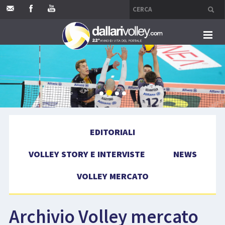
HOME
EDITORIALI
VOLLEY STORY E INTERVISTE
EDITORIALI
NEWS
VOLLEY STORY E INTERVISTE
NEWS
VOLLEY MERCATO
VOLLEY MERCATO
COMPETIZIONI
Archivio Volley mercato
EVENTI