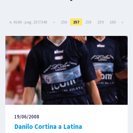
LIBRI
n. 4166 - pag. 257/348
«
256
257
258
259
260
»
19/06/2008
Danilo Cortina a Latina