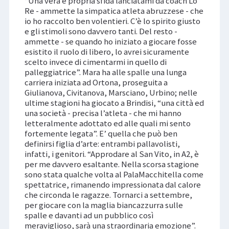
“Una vera e propria sfida lanciatami da coach Lo
Re - ammette la simpatica atleta abruzzese - che
io ho raccolto ben volentieri. C’è lo spirito giusto
e gli stimoli sono davvero tanti. Del resto -
ammette - se quando ho iniziato a giocare fosse
esistito il ruolo di libero, lo avrei sicuramente
scelto invece di cimentarmi in quello di
palleggiatrice”. Mara ha alle spalle una lunga
carriera iniziata ad Ortona, proseguita a
Giulianova, Civitanova, Marsciano, Urbino; nelle
ultime stagioni ha giocato a Brindisi, “una città ed
una società - precisa l’atleta - che mi hanno
letteralmente adottato ed alle quali mi sento
fortemente legata”. E’ quella che può ben
definirsi figlia d’arte: entrambi pallavolisti,
infatti, i genitori. “Approdare al San Vito, in A2, è
per me davvero esaltante. Nella scorsa stagione
sono stata qualche volta al PalaMacchitella come
spettatrice, rimanendo impressionata dal calore
che circonda le ragazze. Tornarci a settembre,
per giocare con la maglia biancazzurra sulle
spalle e davanti ad un pubblico così
meraviglioso, sarà una straordinaria emozione”.