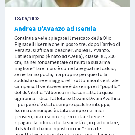
18/06/2008
Andrea D'Avanzo ad Isernia
Continua a vele spiegate il mercato della Olio
Pignatelli Isernia che in posto tre, dopo l’arrivo di
Peralta, si affida al beacher Andrea D’Avanzo.
L’atleta irpino (è nato ad Avella), classe ’82, 200
cm, ha nel fondamentale di muro la sua arma
migliore “fare muro è come fare goal nel calcio,
se ne fanno pochi, ma proprio per questo la
soddisfazione è maggiore!” sottolinea il centrale
campano. Il ventiseienne è da sempre il “pupillo”
del ds Vitullo: “Alberico mi ha contattato quasi
ogni anno – dice l’atleta ex Divani&Divani Avellino
– poi però c’è stato sempre qualche intoppo;
Isernia comunque è stata sempre nei miei
pensieri, ora ci sono e spero di fare bene e
ripagare la fiducia che la società e, in particolare,
il ds Vitullo hanno riposto in me”. Circa le
aspettative personali per la prossima stagione