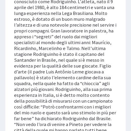
conosciuto come Rodriguinho. L'atleta, nato il 9
aprile del 1980, è alto 184 centimetri e vanta una
lunga esperienza nella Lega Brasiliana. Molto
estroso, è dotato di un buon muro malgrado
l’altezza e di una notevole precisione nel servire i
propri compagni. Gran lavoratore in palestra, ha
appreso i “segreti” del ruolo dai migliori
specialisti al mondo degli ultimi anni: Maurício,
Ricardinho, Marcelinho e Talmo. Nell’ultima
stagione Rodriguinho è stato il capitano del
Santander in Brasile, nel quale si è messo in
evidenza per la qualità delle sue giocate. Figlio
d’arte (il padre Luis Antônio Leme giocava a
pallavolo) è stato l’elemento cardine della sua
squadra, nella quale ha fatto da “chioccia” agli
alzatori più giovani. Rodriguinho, alla sua prima
esperienza in Italia, si è detto molto contento
della possibilità di misurarsi con un campionato
così difficile: “Potrò confrontarmi con i migliori
del mio ruolo e questo sarà uno stimolo in più per
far bene” ha dichiarato Rodriguinho dal Brasile.
“Non vedo l’ora di venire a Pineto per vedere la
città della quale mi hanno parlato tutti bene.