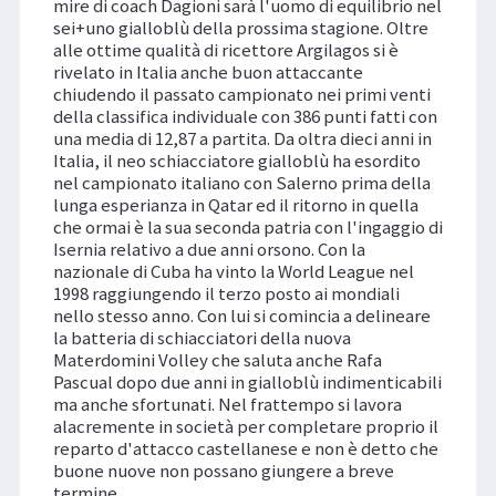
mire di coach Dagioni sarà l'uomo di equilibrio nel
sei+uno gialloblù della prossima stagione. Oltre
alle ottime qualità di ricettore Argilagos si è
rivelato in Italia anche buon attaccante
chiudendo il passato campionato nei primi venti
della classifica individuale con 386 punti fatti con
una media di 12,87 a partita. Da oltra dieci anni in
Italia, il neo schiacciatore gialloblù ha esordito
nel campionato italiano con Salerno prima della
lunga esperianza in Qatar ed il ritorno in quella
che ormai è la sua seconda patria con l'ingaggio di
Isernia relativo a due anni orsono. Con la
nazionale di Cuba ha vinto la World League nel
1998 raggiungendo il terzo posto ai mondiali
nello stesso anno. Con lui si comincia a delineare
la batteria di schiacciatori della nuova
Materdomini Volley che saluta anche Rafa
Pascual dopo due anni in gialloblù indimenticabili
ma anche sfortunati. Nel frattempo si lavora
alacremente in società per completare proprio il
reparto d'attacco castellanese e non è detto che
buone nuove non possano giungere a breve
termine.