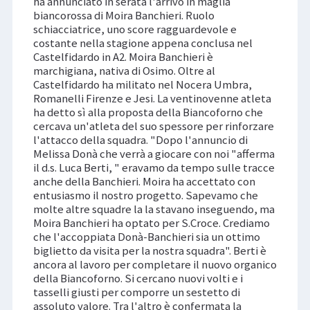
ha annunciato in serata l'arrivo in maglia
biancorossa di Moira Banchieri. Ruolo
schiacciatrice, uno score ragguardevole e
costante nella stagione appena conclusa nel
Castelfidardo in A2. Moira Banchieri è
marchigiana, nativa di Osimo. Oltre al
Castelfidardo ha militato nel Nocera Umbra,
Romanelli Firenze e Jesi. La ventinovenne atleta
ha detto sì alla proposta della Biancoforno che
cercava un'atleta del suo spessore per rinforzare
l'attacco della squadra. "Dopo l'annuncio di
Melissa Donà che verrà a giocare con noi "afferma
il d.s. Luca Berti, " eravamo da tempo sulle tracce
anche della Banchieri. Moira ha accettato con
entusiasmo il nostro progetto. Sapevamo che
molte altre squadre la la stavano inseguendo, ma
Moira Banchieri ha optato per S.Croce. Crediamo
che l'accoppiata Donà-Banchieri sia un ottimo
biglietto da visita per la nostra squadra". Berti è
ancora al lavoro per completare il nuovo organico
della Biancoforno. Si cercano nuovi volti e i
tasselli giusti per comporre un sestetto di
assoluto valore. Tra l'altro è confermata la