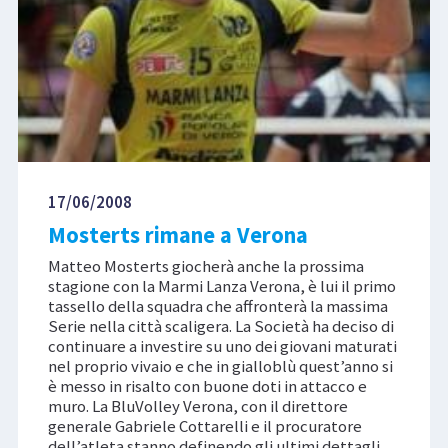
17/06/2008
Mosterts rimane a Verona
Matteo Mosterts giocherà anche la prossima
stagione con la Marmi Lanza Verona, è lui il primo
tassello della squadra che affronterà la massima
Serie nella città scaligera. La Società ha deciso di
continuare a investire su uno dei giovani maturati
nel proprio vivaio e che in gialloblù quest’anno si
è messo in risalto con buone doti in attacco e
muro. La BluVolley Verona, con il direttore
generale Gabriele Cottarelli e il procuratore
dell’atleta stanno definendo gli ultimi dettagli