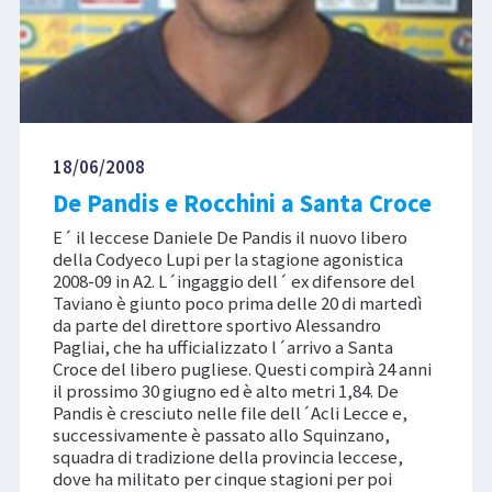
18/06/2008
De Pandis e Rocchini a Santa Croce
E´ il leccese Daniele De Pandis il nuovo libero
della Codyeco Lupi per la stagione agonistica
2008-09 in A2. L´ingaggio dell´ ex difensore del
Taviano è giunto poco prima delle 20 di martedì
da parte del direttore sportivo Alessandro
Pagliai, che ha ufficializzato l´arrivo a Santa
Croce del libero pugliese. Questi compirà 24 anni
il prossimo 30 giugno ed è alto metri 1,84. De
Pandis è cresciuto nelle file dell´Acli Lecce e,
successivamente è passato allo Squinzano,
squadra di tradizione della provincia leccese,
dove ha militato per cinque stagioni per poi