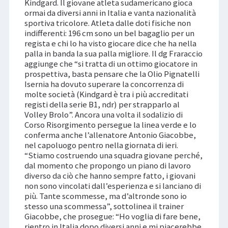
Kindgard. Il giovane atleta sudamericano gioca
ormai da diversi anni in Italia e vanta nazionalità
sportiva tricolore. Atleta dalle doti fisiche non
indifferenti: 196 cm sono un bel bagaglio per un
regista e chi lo ha visto giocare dice che ha nella
palla in banda la sua palla migliore. Il dg Fraraccio
aggiunge che “si tratta di un ottimo giocatore in
prospettiva, basta pensare che la Olio Pignatelli
Isernia ha dovuto superare la concorrenza di
molte società (Kindgard è tra i più accreditati
registi della serie B1, ndr) per strapparlo al
Volley Brolo”. Ancora una volta il sodalizio di
Corso Risorgimento persegue la linea verde e lo
conferma anche l’allenatore Antonio Giacobbe,
nel capoluogo pentro nella giornata di ieri.
“Stiamo costruendo una squadra giovane perché,
dal momento che propongo un piano di lavoro
diverso da ciò che hanno sempre fatto, i giovani
non sono vincolati dall’esperienza e si lanciano di
più. Tante scommesse, ma d’altronde sono io
stesso una scommessa”, sottolinea il trainer
Giacobbe, che prosegue: “Ho voglia di fare bene,
rientro in Italia dopo diversi anni e mi piacerebbe