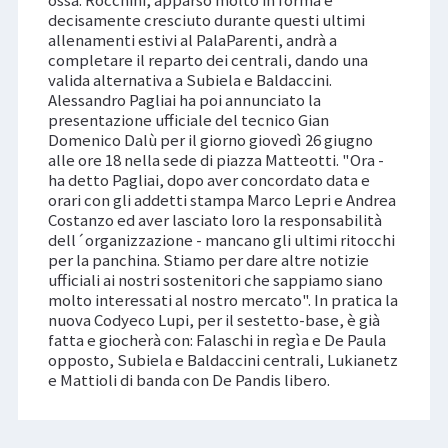
ossa. Rocchini, apparso molto in forma e
decisamente cresciuto durante questi ultimi
allenamenti estivi al PalaParenti, andrà a
completare il reparto dei centrali, dando una
valida alternativa a Subiela e Baldaccini.
Alessandro Pagliai ha poi annunciato la
presentazione ufficiale del tecnico Gian
Domenico Dalù per il giorno giovedì 26 giugno
alle ore 18 nella sede di piazza Matteotti. "Ora -
ha detto Pagliai, dopo aver concordato data e
orari con gli addetti stampa Marco Lepri e Andrea
Costanzo ed aver lasciato loro la responsabilità
dell´organizzazione - mancano gli ultimi ritocchi
per la panchina. Stiamo per dare altre notizie
ufficiali ai nostri sostenitori che sappiamo siano
molto interessati al nostro mercato". In pratica la
nuova Codyeco Lupi, per il sestetto-base, è già
fatta e giocherà con: Falaschi in regìa e De Paula
opposto, Subiela e Baldaccini centrali, Lukianetz
e Mattioli di banda con De Pandis libero.