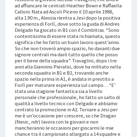
ad affiancare le centrali Heather Bown e Raffaella
Calloni. Nata ad Ascoli Piceno il 10 aprile 1988,
alta 1.90 m., Alessia rientra a Jesi dopo la positiva
esperienza di Forlì, dove sotto la guida di Andres
Delgado ha giocato in B1 con il Combitras. “Sono
contentissima di essere stata richiamata, questo
significa che ho fatto un buon lavoro quest’anno.
So che non troverò ampio spazio, ho davanti due
signore centrali ma darò tutto quello che posso
per il bene della squadra”. Travaglini, dopo i tre
anni alla Giannino Pieralisi, dove ha militato nella
seconda squadra in B1 e B2, trovando anche
spazio nella prima in A1, è andata in prestito a
Forlì per maturare esperienza sul campo… “E’
stata una stagione fantastica sia a livello
personale che professionale, ho fatto un salto di
qualità a livello tecnico con Delgado e abbiamo
centrato la promozione in A2. Tornare a Jesi per
me è un’occasione per crescere, so che Dragan
(Nesic, ndr) lavora con le giovani e non
mancheranno le occasioni per giocarmi le mie
chance tra il campionato allargato a 14 squadre e