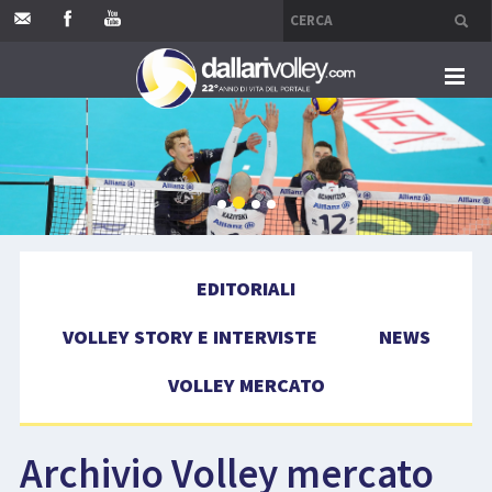
HOME
EDITORIALI
VOLLEY STORY E INTERVISTE
EDITORIALI
NEWS
VOLLEY STORY E INTERVISTE
NEWS
VOLLEY MERCATO
VOLLEY MERCATO
COMPETIZIONI
Archivio Volley mercato
EVENTI