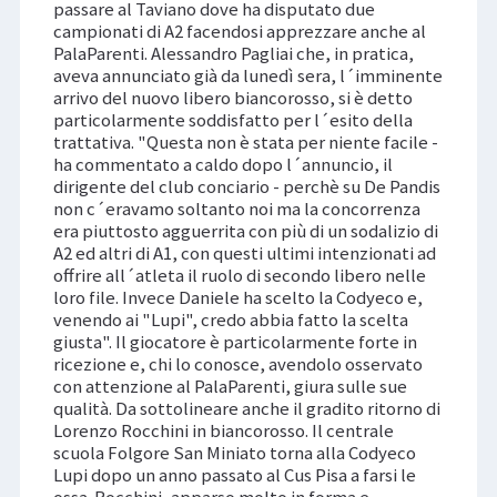
passare al Taviano dove ha disputato due
campionati di A2 facendosi apprezzare anche al
PalaParenti. Alessandro Pagliai che, in pratica,
aveva annunciato già da lunedì sera, l´imminente
arrivo del nuovo libero biancorosso, si è detto
particolarmente soddisfatto per l´esito della
trattativa. "Questa non è stata per niente facile -
ha commentato a caldo dopo l´annuncio, il
dirigente del club conciario - perchè su De Pandis
non c´eravamo soltanto noi ma la concorrenza
era piuttosto agguerrita con più di un sodalizio di
A2 ed altri di A1, con questi ultimi intenzionati ad
offrire all´atleta il ruolo di secondo libero nelle
loro file. Invece Daniele ha scelto la Codyeco e,
venendo ai "Lupi", credo abbia fatto la scelta
giusta". Il giocatore è particolarmente forte in
ricezione e, chi lo conosce, avendolo osservato
con attenzione al PalaParenti, giura sulle sue
qualità. Da sottolineare anche il gradito ritorno di
Lorenzo Rocchini in biancorosso. Il centrale
scuola Folgore San Miniato torna alla Codyeco
Lupi dopo un anno passato al Cus Pisa a farsi le