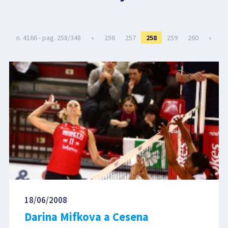
LIBRI
n. 4166 - pag. 258/348
«
256
257
258
259
260
»
18/06/2008
Darina Mifkova a Cesena