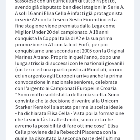
sassolese con un curriculum di tutto rispetto,
avendo già disputato ben dieci stagioni in Serie A.
A soli 16 anni Elisa Cella è infatti già protagonista
in serie A2 con la Teseco Sesto Fiorentino ed a
fine stagione viene premiata dalla Lega come
Miglior Under 20 del campionato. A 18 anni
conquista la Coppa Italia di A2 e la sua prima
promozione in A1 con la Icot Forlì, per poi
conquistarne una seconda nel 2005 con la Original
Marines Arzano. Proprio in quell’anno, dopo una
lunga striscia di successi con le nazionali giovanili
(un terzo ed una quarto posto ai Mondiali, un oro
ed un argento agli Europei) arriva anche la prima
convocazione in nazionale seniores, celebrata
con l’argento ai Campionati Europei in Croazia.
"Sono molto soddisfatta della mia scelta. Sono
convinta che la decisione di venire alla Unicom
Starker Kerakoll sia stata per me la scelta ideale
- ha dichiarata Elisa Cella - Vista poi la formazione
che la società sta allestendo, sono certa che
avremo la possibilità di fare ottime cose" Elisa
Cella proviene dalla Rebecchi Piacenza con la
quale ha disputato la seconda parte dell'ultima