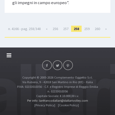
gli impegni in campo europeo”.
n. 4166 - pag. 258/348
«
256
257
258
259
260
»
DALLARIVOLLEY SOSTIENE
CONTATTI
Copyright © 2005-2026 Complemento Oggetto S.r.l.
TOP RICERCHE
Via Rubiera, 9 - 42018 San Martino in Rio (RE) - Italia
SITE MAP
P.IVA: 02153010356 - C.F. e Registro Imprese di Reggio Emilia
n. 02153010356
Capitale Sociale: € 10.000,00 i.v.
Per info: lanfrancodallari@dallarivolley.com
[Privacy Policy]
[Cookie Policy]