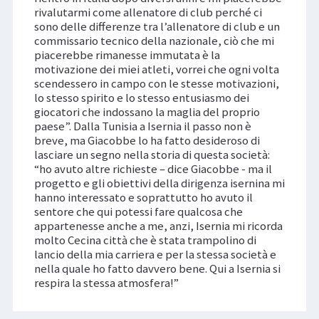
rivalutarmi come allenatore di club perché ci
sono delle differenze tra l’allenatore di club e un
commissario tecnico della nazionale, ciò che mi
piacerebbe rimanesse immutata è la
motivazione dei miei atleti, vorrei che ogni volta
scendessero in campo con le stesse motivazioni,
lo stesso spirito e lo stesso entusiasmo dei
giocatori che indossano la maglia del proprio
paese”. Dalla Tunisia a Isernia il passo non è
breve, ma Giacobbe lo ha fatto desideroso di
lasciare un segno nella storia di questa società:
“ho avuto altre richieste – dice Giacobbe - ma il
progetto e gli obiettivi della dirigenza isernina mi
hanno interessato e soprattutto ho avuto il
sentore che qui potessi fare qualcosa che
appartenesse anche a me, anzi, Isernia mi ricorda
molto Cecina città che è stata trampolino di
lancio della mia carriera e per la stessa società e
nella quale ho fatto davvero bene. Qui a Isernia si
respira la stessa atmosfera!”