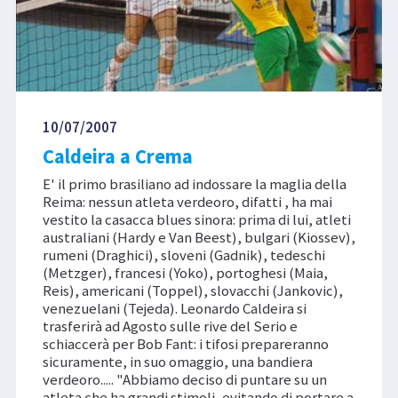
10/07/2007
Caldeira a Crema
E' il primo brasiliano ad indossare la maglia della
Reima: nessun atleta verdeoro, difatti , ha mai
vestito la casacca blues sinora: prima di lui, atleti
australiani (Hardy e Van Beest), bulgari (Kiossev),
rumeni (Draghici), sloveni (Gadnik), tedeschi
(Metzger), francesi (Yoko), portoghesi (Maia,
Reis), americani (Toppel), slovacchi (Jankovic),
venezuelani (Tejeda). Leonardo Caldeira si
trasferirà ad Agosto sulle rive del Serio e
schiaccerà per Bob Fant: i tifosi prepareranno
sicuramente, in suo omaggio, una bandiera
verdeoro..... "Abbiamo deciso di puntare su un
atleta che ha grandi stimoli, evitando di portare a