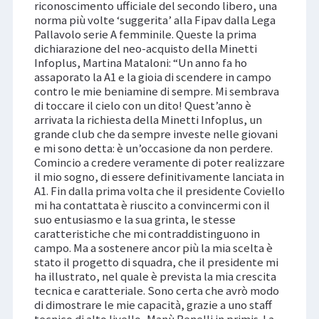
riconoscimento ufficiale del secondo libero, una
norma più volte ‘suggerita’ alla Fipav dalla Lega
Pallavolo serie A femminile. Queste la prima
dichiarazione del neo-acquisto della Minetti
Infoplus, Martina Mataloni: “Un anno fa ho
assaporato la A1 e la gioia di scendere in campo
contro le mie beniamine di sempre. Mi sembrava
di toccare il cielo con un dito! Quest’anno è
arrivata la richiesta della Minetti Infoplus, un
grande club che da sempre investe nelle giovani
e mi sono detta: è un’occasione da non perdere.
Comincio a credere veramente di poter realizzare
il mio sogno, di essere definitivamente lanciata in
A1. Fin dalla prima volta che il presidente Coviello
mi ha contattata è riuscito a convincermi con il
suo entusiasmo e la sua grinta, le stesse
caratteristiche che mi contraddistinguono in
campo. Ma a sostenere ancor più la mia scelta è
stato il progetto di squadra, che il presidente mi
ha illustrato, nel quale è prevista la mia crescita
tecnica e caratteriale. Sono certa che avrò modo
di dimostrare le mie capacità, grazie a uno staff