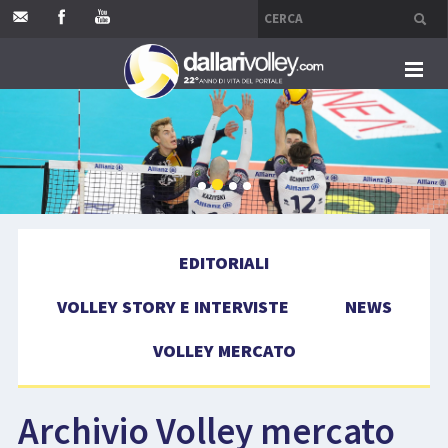
HOME
EDITORIALI
VOLLEY STORY E INTERVISTE
EDITORIALI
NEWS
VOLLEY STORY E INTERVISTE
NEWS
VOLLEY MERCATO
VOLLEY MERCATO
COMPETIZIONI
Archivio Volley mercato
EVENTI