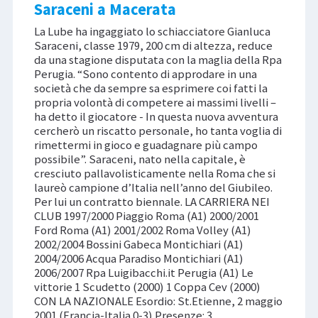
Saraceni a Macerata
La Lube ha ingaggiato lo schiacciatore Gianluca
Saraceni, classe 1979, 200 cm di altezza, reduce
da una stagione disputata con la maglia della Rpa
Perugia. “Sono contento di approdare in una
società che da sempre sa esprimere coi fatti la
propria volontà di competere ai massimi livelli –
ha detto il giocatore - In questa nuova avventura
cercherò un riscatto personale, ho tanta voglia di
rimettermi in gioco e guadagnare più campo
possibile”. Saraceni, nato nella capitale, è
cresciuto pallavolisticamente nella Roma che si
laureò campione d’Italia nell’anno del Giubileo.
Per lui un contratto biennale. LA CARRIERA NEI
CLUB 1997/2000 Piaggio Roma (A1) 2000/2001
Ford Roma (A1) 2001/2002 Roma Volley (A1)
2002/2004 Bossini Gabeca Montichiari (A1)
2004/2006 Acqua Paradiso Montichiari (A1)
2006/2007 Rpa Luigibacchi.it Perugia (A1) Le
vittorie 1 Scudetto (2000) 1 Coppa Cev (2000)
CON LA NAZIONALE Esordio: St.Etienne, 2 maggio
2001 (Francia-Italia 0-3) Presenze: 3