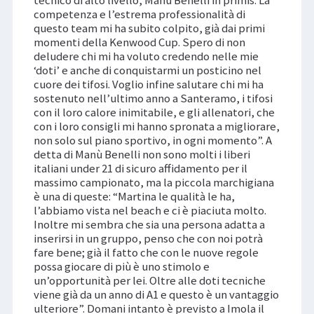
tecnico di alto livello, Manù Benelli in primis. La
competenza e l’estrema professionalità di
questo team mi ha subito colpito, già dai primi
momenti della Kenwood Cup. Spero di non
deludere chi mi ha voluto credendo nelle mie
‘doti’ e anche di conquistarmi un posticino nel
cuore dei tifosi. Voglio infine salutare chi mi ha
sostenuto nell’ultimo anno a Santeramo, i tifosi
con il loro calore inimitabile, e gli allenatori, che
con i loro consigli mi hanno spronata a migliorare,
non solo sul piano sportivo, in ogni momento”. A
detta di Manù Benelli non sono molti i liberi
italiani under 21 di sicuro affidamento per il
massimo campionato, ma la piccola marchigiana
è una di queste: “Martina le qualità le ha,
l’abbiamo vista nel beach e ci è piaciuta molto.
Inoltre mi sembra che sia una persona adatta a
inserirsi in un gruppo, penso che con noi potrà
fare bene; già il fatto che con le nuove regole
possa giocare di più è uno stimolo e
un’opportunità per lei. Oltre alle doti tecniche
viene già da un anno di A1 e questo è un vantaggio
ulteriore”. Domani intanto è previsto a Imola il