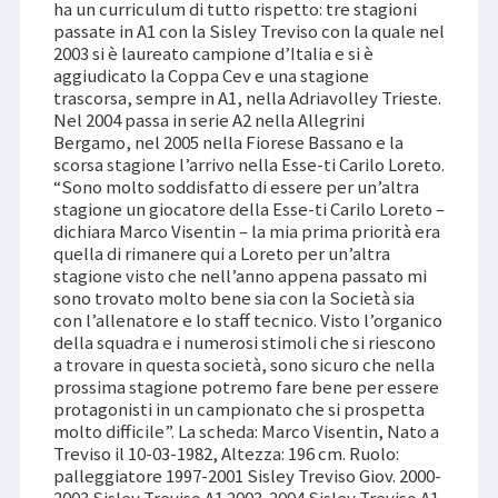
ha un curriculum di tutto rispetto: tre stagioni
passate in A1 con la Sisley Treviso con la quale nel
2003 si è laureato campione d’Italia e si è
aggiudicato la Coppa Cev e una stagione
trascorsa, sempre in A1, nella Adriavolley Trieste.
Nel 2004 passa in serie A2 nella Allegrini
Bergamo, nel 2005 nella Fiorese Bassano e la
scorsa stagione l’arrivo nella Esse-ti Carilo Loreto.
“Sono molto soddisfatto di essere per un’altra
stagione un giocatore della Esse-ti Carilo Loreto –
dichiara Marco Visentin – la mia prima priorità era
quella di rimanere qui a Loreto per un’altra
stagione visto che nell’anno appena passato mi
sono trovato molto bene sia con la Società sia
con l’allenatore e lo staff tecnico. Visto l’organico
della squadra e i numerosi stimoli che si riescono
a trovare in questa società, sono sicuro che nella
prossima stagione potremo fare bene per essere
protagonisti in un campionato che si prospetta
molto difficile”. La scheda: Marco Visentin, Nato a
Treviso il 10-03-1982, Altezza: 196 cm. Ruolo:
palleggiatore 1997-2001 Sisley Treviso Giov. 2000-
2003 Sisley Treviso A1 2003-2004 Sisley Treviso A1