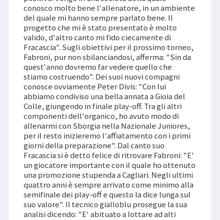
conosco molto bene l'allenatore, in un ambiente
del quale mi hanno sempre parlato bene. Il
progetto che mi è stato presentato è molto
valido, d'altro canto mi fido ciecamente di
Fracascia". Sugli obiettivi per il prossimo torneo,
Fabroni, pur non sbilanciandosi, afferma: "Sin da
quest'anno dovremo far vedere quello che
stiamo costruendo". Dei suoi nuovi compagni
conosce ovviamente Peter Divis: "Con lui
abbiamo condiviso una bella annata a Gioia del
Colle, giungendo in finale play-off. Tra gli altri
componenti dell'organico, ho avuto modo di
allenarmi con Sborgia nella Nazionale Juniores,
per il resto inizieremo l'affiatamento con i primi
giorni della preparazione". Dal canto suo
Fracascia si è detto felice di ritrovare Fabroni: "E'
un giocatore importante con il quale ho ottenuto
una promozione stupenda a Cagliari. Negli ultimi
quattro anni è sempre arrivato come minimo alla
semifinale dei play-off e questo la dice lunga sul
suo valore". Il tecnico gialloblu prosegue la sua
analisi dicendo: "E' abituato a lottare ad alti