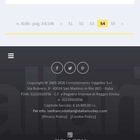
n. 4166 - pag. 54/348
«
51
52
53
54
55
»
DALLARIVOLLEY SOSTIENE
CONTATTI
Copyright © 2005-2026 Complemento Oggetto S.r.l.
TOP RICERCHE
Via Rubiera, 9 - 42018 San Martino in Rio (RE) - Italia
SITE MAP
P.IVA: 02153010356 - C.F. e Registro Imprese di Reggio Emilia
n. 02153010356
Capitale Sociale: € 10.000,00 i.v.
Per info: lanfrancodallari@dallarivolley.com
[Privacy Policy]
[Cookie Policy]