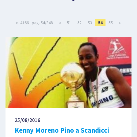
LIBRI
n. 4166 - pag. 54/348
«
51
52
53
54
55
»
25/08/2016
Kenny Moreno Pino a Scandicci