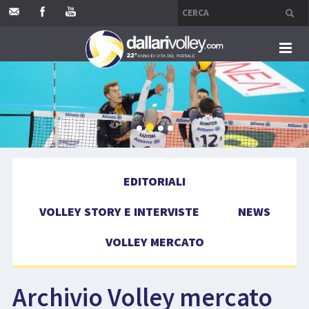
HOME
EDITORIALI
VOLLEY STORY E INTERVISTE
EDITORIALI
NEWS
VOLLEY STORY E INTERVISTE
NEWS
VOLLEY MERCATO
VOLLEY MERCATO
COMPETIZIONI
Archivio Volley mercato
EVENTI