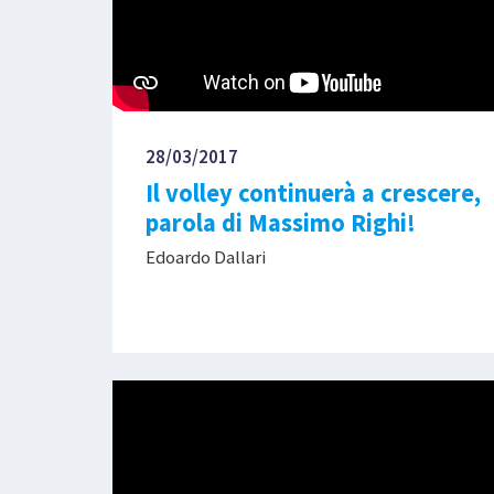
28/03/2017
Il volley continuerà a crescere,
parola di Massimo Righi!
Edoardo Dallari