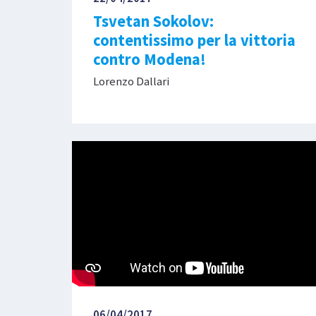
Tsvetan Sokolov:
contentissimo per la vittoria
contro Modena!
Lorenzo Dallari
06/04/2017