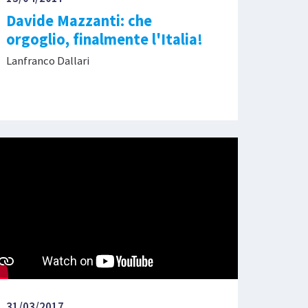
Davide Mazzanti: che
orgoglio, finalmente l'Italia!
Lanfranco Dallari
31/03/2017