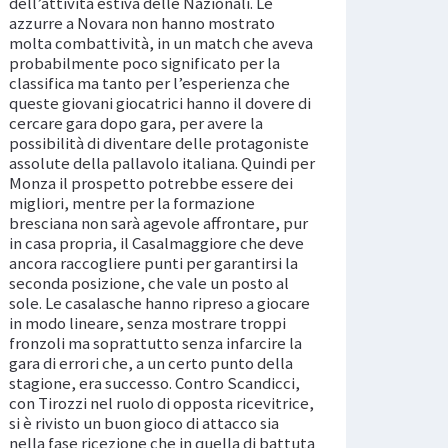
dell’attività estiva delle Nazionali. Le
azzurre a Novara non hanno mostrato
molta combattività, in un match che aveva
probabilmente poco significato per la
classifica ma tanto per l’esperienza che
queste giovani giocatrici hanno il dovere di
cercare gara dopo gara, per avere la
possibilità di diventare delle protagoniste
assolute della pallavolo italiana. Quindi per
Monza il prospetto potrebbe essere dei
migliori, mentre per la formazione
bresciana non sarà agevole affrontare, pur
in casa propria, il Casalmaggiore che deve
ancora raccogliere punti per garantirsi la
seconda posizione, che vale un posto al
sole. Le casalasche hanno ripreso a giocare
in modo lineare, senza mostrare troppi
fronzoli ma soprattutto senza infarcire la
gara di errori che, a un certo punto della
stagione, era successo. Contro Scandicci,
con Tirozzi nel ruolo di opposta ricevitrice,
si è rivisto un buon gioco di attacco sia
nella fase ricezione che in quella di battuta