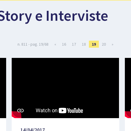
Story e Interviste
n. 811 - pag. 19/68
«
16
17
18
19
20
»
14/04/2017