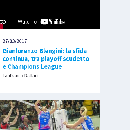
27/03/2017
Gianlorenzo Blengini: la sfida
continua, tra playoff scudetto
e Champions League
Lanfranco Dallari