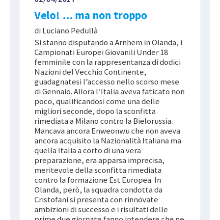
Velo! … ma non troppo
di Luciano Pedullà
Si stanno disputando a Arnhem in Olanda, i
Campionati Europei Giovanili Under 18
femminile con la rappresentanza di dodici
Nazioni del Vecchio Continente,
guadagnatesi l’accesso nello scorso mese
di Gennaio. Allora l’Italia aveva faticato non
poco, qualificandosi come una delle
migliori seconde, dopo la sconfitta
rimediata a Milano contro la Bielorussia.
Mancava ancora Enweonwu che non aveva
ancora acquisito la Nazionalità Italiana ma
quella Italia a corto di una vera
preparazione, era apparsa imprecisa,
meritevole della sconfitta rimediata
contro la formazione Est Europea. In
Olanda, però, la squadra condotta da
Cristofani si presenta con rinnovate
ambizioni di successo e i risultati delle
prime due giornate fanno intendere che ne