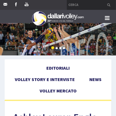
HOME
EDITORIALI
VOLLEY STORY E INTERVISTE
EDITORIALI
NEWS
VOLLEY STORY E INTERVISTE
NEWS
VOLLEY MERCATO
VOLLEY MERCATO
COMPETIZIONI
EVENTI