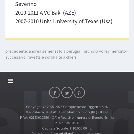
Severino
2010-2011 A VC Baki (AZE)
2007-2010 Univ. University of Texas (Usa)
precedente:
andrea semenzato a perugia
archivio volley mercato
successivo:
ravetta e sorokaite a chieri
DALLARIVOLLEY SOSTIENE
CONTATTI
Copyright © 2005-2026 Complemento Oggetto S.r.l.
TOP RICERCHE
Via Rubiera, 9 - 42018 San Martino in Rio (RE) - Italia
SITE MAP
P.IVA: 02153010356 - C.F. e Registro Imprese di Reggio Emilia
n. 02153010356
Capitale Sociale: € 10.000,00 i.v.
Per info: lanfrancodallari@dallarivolley.com