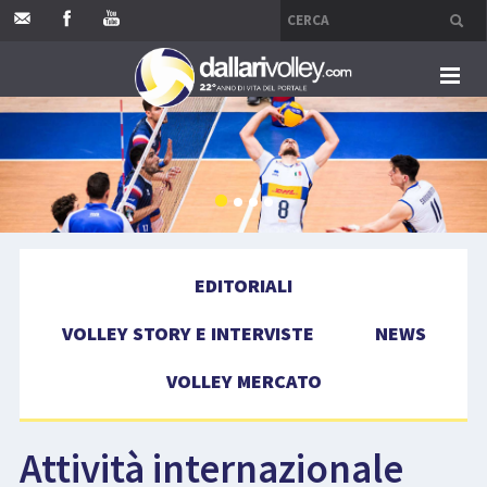
HOME
EDITORIALI
VOLLEY STORY E INTERVISTE
EDITORIALI
NEWS
VOLLEY STORY E INTERVISTE
NEWS
VOLLEY MERCATO
VOLLEY MERCATO
COMPETIZIONI
Attività internazionale
EVENTI