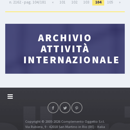
n. 2162 - pag. 104/181
«
101
102
103
104
105
»
ARCHIVIO
ATTIVITÀ
INTERNAZIONALE
DALLARIVOLLEY SOSTIENE
CONTATTI
Copyright © 2005-2026 Complemento Oggetto S.r.l.
TOP RICERCHE
Via Rubiera, 9 - 42018 San Martino in Rio (RE) - Italia
SITE MAP