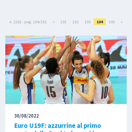
LIBRI
n. 2162 - pag. 104/181
«
101
102
103
104
105
»
30/08/2022
Euro U19F: azzurrine al primo