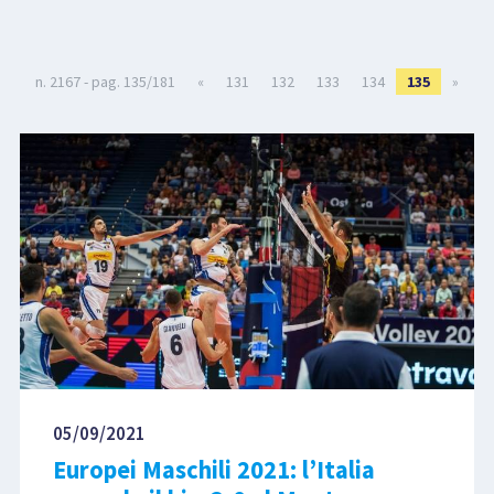
LIBRI
n. 2167 - pag. 135/181
«
131
132
133
134
135
»
05/09/2021
Europei Maschili 2021: l’Italia