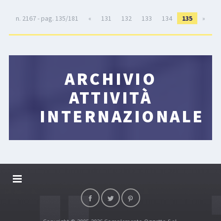
n. 2167 - pag. 135/181
«
131
132
133
134
135
»
ARCHIVIO
ATTIVITÀ
INTERNAZIONALE
DALLARIVOLLEY SOSTIENE
CONTATTI