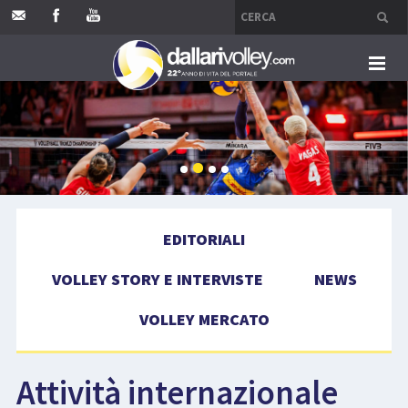
HOME
EDITORIALI
VOLLEY STORY E INTERVISTE
EDITORIALI
NEWS
VOLLEY STORY E INTERVISTE
NEWS
VOLLEY MERCATO
VOLLEY MERCATO
COMPETIZIONI
Attività internazionale
EVENTI