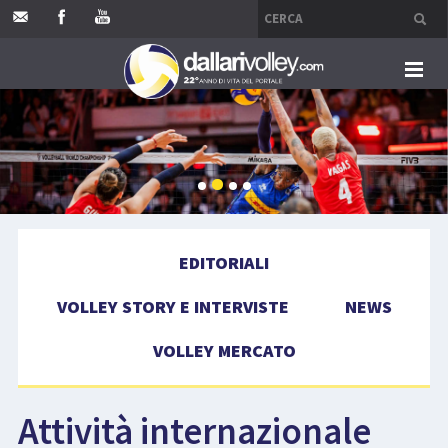
HOME
EDITORIALI
VOLLEY STORY E INTERVISTE
EDITORIALI
NEWS
VOLLEY STORY E INTERVISTE
NEWS
VOLLEY MERCATO
VOLLEY MERCATO
COMPETIZIONI
Attività internazionale
EVENTI