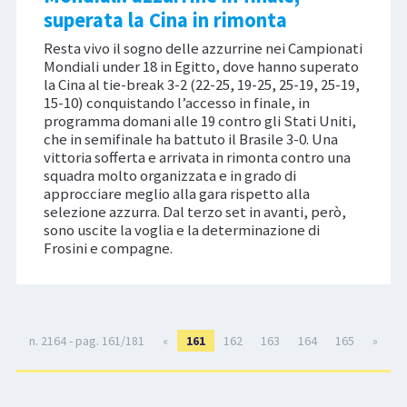
superata la Cina in rimonta
Resta vivo il sogno delle azzurrine nei Campionati
Mondiali under 18 in Egitto, dove hanno superato
la Cina al tie-break 3-2 (22-25, 19-25, 25-19, 25-19,
15-10) conquistando l’accesso in finale, in
programma domani alle 19 contro gli Stati Uniti,
che in semifinale ha battuto il Brasile 3-0. Una
vittoria sofferta e arrivata in rimonta contro una
squadra molto organizzata e in grado di
approcciare meglio alla gara rispetto alla
selezione azzurra. Dal terzo set in avanti, però,
sono uscite la voglia e la determinazione di
Frosini e compagne.
n. 2164 - pag. 161/181
«
161
162
163
164
165
»