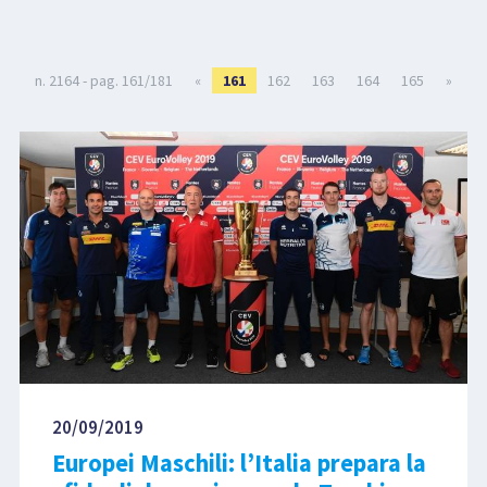
LIBRI
n. 2164 - pag. 161/181
«
161
162
163
164
165
»
20/09/2019
Europei Maschili: l’Italia prepara la