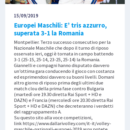
15/09/2019
Europei Maschili: E’ tris azzurro,
superata 3-1 la Romania
Montpellier. Terzo successo consecutivo per la
Nazionale Maschile che dopo il turno di riposo
osservato ieri, oggi è tornata in campo battendo
3-1 (25-15, 25-14, 23-25, 25-14) la Romania.
Giannelli e compagni hanno disputato davvero
un’ottima gara conducendo il gioco con costanza
ed esprimendosi davvero su buoni livelli. Domani
altro giorno di riposo prima degli ultimi due
match clou della prima fase contro Bulgaria
(martedì ore 19.30 diretta Rai Sport + HD e
DAZN) e Francia (mercoledì ore 20.30 diretta Rai
Sport + HD e DAZN) che decreteranno i verdetti
del raggruppamento A.
Su questo sito alla voce competizioni,
link https://www.dallarivolley.com/it-it/volley-
maschile-nazionali-europei-2019.aspx potete