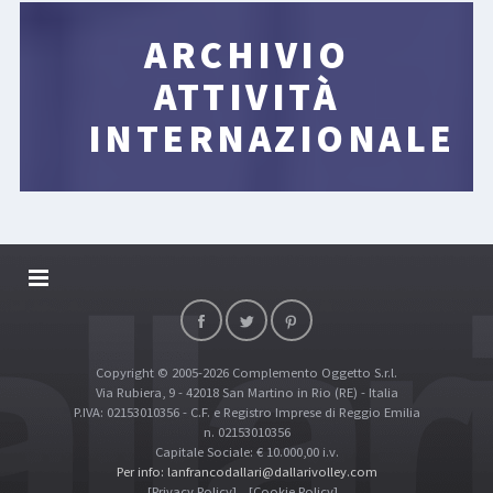
ARCHIVIO
ATTIVITÀ
INTERNAZIONALE
DALLARIVOLLEY SOSTIENE
CONTATTI
Copyright © 2005-2026 Complemento Oggetto S.r.l.
TOP RICERCHE
Via Rubiera, 9 - 42018 San Martino in Rio (RE) - Italia
SITE MAP
P.IVA: 02153010356 - C.F. e Registro Imprese di Reggio Emilia
n. 02153010356
Capitale Sociale: € 10.000,00 i.v.
Per info: lanfrancodallari@dallarivolley.com
[Privacy Policy]
[Cookie Policy]