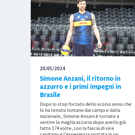
20/05/2024
Simone Anzani, il ritorno in
azzurro e i primi impegni in
Brasile
Dopo lo stop forzato dello scorso anno che
lo ha tenuto lontano dai campi e dalla
nazionale, Simone Anzani è tornato a
vestire la maglia azzurra dopo averlo già
fatto 174 volte, con la fascia di vice
capitano e l’esperienza portata in un