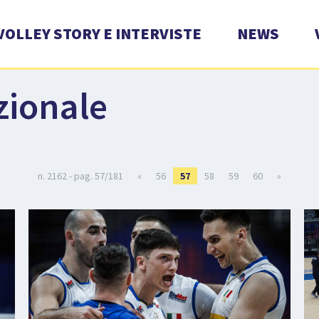
VOLLEY STORY E INTERVISTE
NEWS
zionale
n. 2162 - pag. 57/181
«
56
57
58
59
60
»