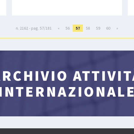
n. 2162 - pag. 57/181
«
56
57
58
59
60
»
ARCHIVIO ATTIVIT
INTERNAZIONAL