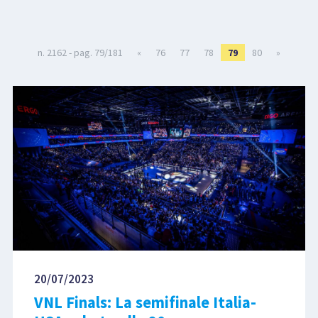
LIBRI
n. 2162 - pag. 79/181
«
76
77
78
79
80
»
20/07/2023
VNL Finals: La semifinale Italia-