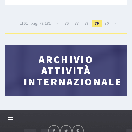
n. 2162 - pag. 79/181
«
76
77
78
79
80
»
ARCHIVIO
ATTIVITÀ
INTERNAZIONALE
DALLARIVOLLEY SOSTIENE