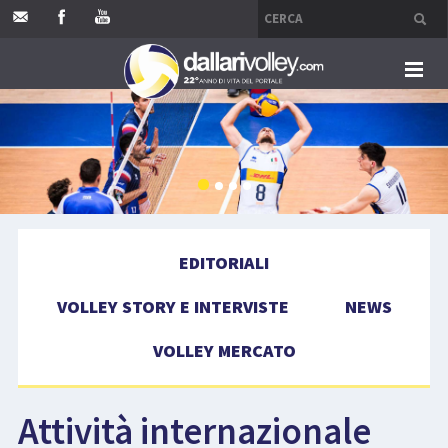
HOME
EDITORIALI
VOLLEY STORY E INTERVISTE
EDITORIALI
NEWS
VOLLEY STORY E INTERVISTE
NEWS
VOLLEY MERCATO
VOLLEY MERCATO
COMPETIZIONI
Attività internazionale
EVENTI