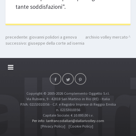
tante soddisfazioni".
precedente:
giovanni polidori a genova
archivio volley mercato
successivo:
giuseppe della corte ad isernia
DALLARIVOLLEY SOSTIENE
CONTATTI
Copyright © 2005-2026 Complemento Oggetto S.r.l.
TOP RICERCHE
Via Rubiera, 9 - 42018 San Martino in Rio (RE) - Italia
SITE MAP
P.IVA: 02153010356 - C.F. e Registro Imprese di Reggio Emilia
n. 02153010356
Capitale Sociale: € 10.000,00 i.v.
Per info: lanfrancodallari@dallarivolley.com
[Privacy Policy]
[Cookie Policy]