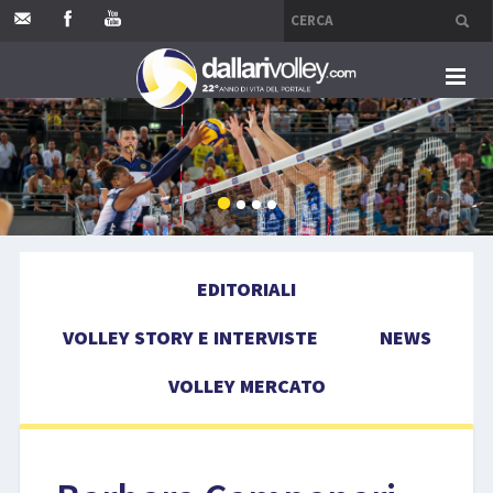
HOME
EDITORIALI
VOLLEY STORY E INTERVISTE
EDITORIALI
NEWS
VOLLEY STORY E INTERVISTE
NEWS
VOLLEY MERCATO
VOLLEY MERCATO
COMPETIZIONI
EVENTI