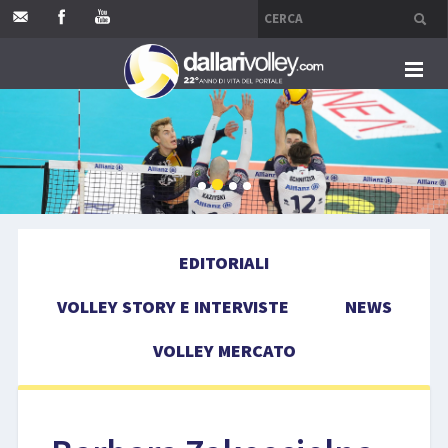
HOME
EDITORIALI
VOLLEY STORY E INTERVISTE
EDITORIALI
NEWS
VOLLEY STORY E INTERVISTE
NEWS
VOLLEY MERCATO
VOLLEY MERCATO
COMPETIZIONI
EVENTI