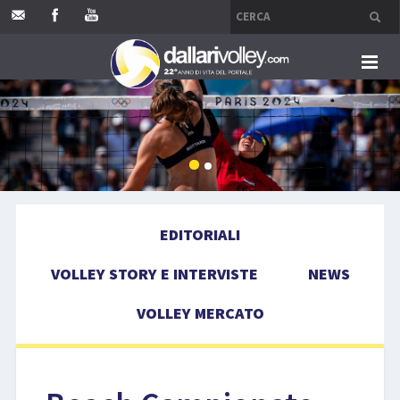
HOME
EDITORIALI
VOLLEY STORY E INTERVISTE
EDITORIALI
NEWS
VOLLEY STORY E INTERVISTE
NEWS
VOLLEY MERCATO
VOLLEY MERCATO
COMPETIZIONI
EVENTI