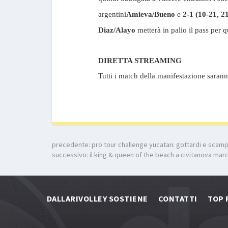
argentini
Amieva/Bueno
e
2-1
(10-21, 2
Diaz/Alayo
metterà in palio il pass per q
DIRETTA STREAMING
Tutti i match della manifestazione saran
precedente:
pro tour challenge yucatan: gottardi e scampo
successivo:
il king & queen of the beach a civitanova marc
DALLARIVOLLEY SOSTIENE
CONTATTI
TOP 