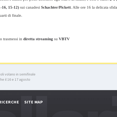
1-16, 15-12)
sui canadesi
Schachter/Pickett
. Alle ore 16 la delicata sfi
uarti di finale.
no trasmessi in
diretta streaming
su
VBTV
li volano in semifinale
he il 16 e 17 agosto
RICERCHE
SITE MAP