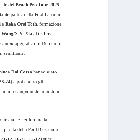
nale del
Beach Pro Tour 2025
ttante partite nella Pool F, hanno
i
e
Reka
Orsi
Toth
, formazione
. Wang
/
X.Y. Xia
al tie break
 campo oggi, alle ore 19, contro
in semifinale.
nluca Dal Corso
hanno vinto
 26-24)
e poi contro gli
 saranno i campioni del mondo in
artite anche per loro nella
ma partita della Pool B essendo
(21-12, 16-21, 15-12)
sugli