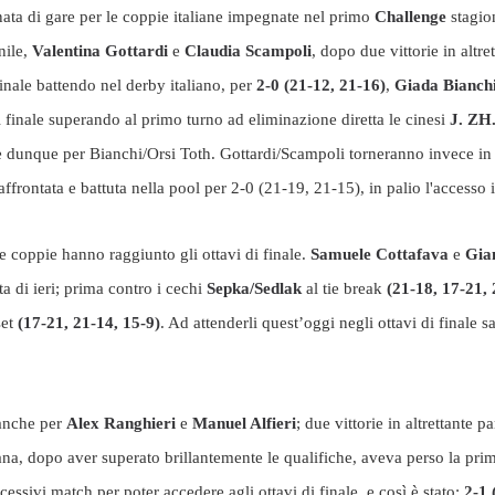
nata di gare per le coppie italiane impegnate nel primo
Challenge
stagio
nile,
Valentina
Gottardi
e
Claudia
Scampoli
, dopo due vittorie in altre
finale battendo nel derby italiano, per
2-0 (21-12, 21-16)
,
Giada
Bianch
i finale superando al primo turno ad eliminazione diretta le cinesi
J. ZH
e dunque per Bianchi/Orsi Toth. Gottardi/Scampoli torneranno invece in
affrontata e battuta nella pool per 2-0 (21-19, 21-15), in palio l'accesso 
 coppie hanno raggiunto gli ottavi di finale.
Samuele Cottafava
e
Gia
ta di ieri; prima contro i cechi
Sepka/Sedlak
al tie break
(21-18, 17-21,
set
(17-21, 21-14, 15-9)
. Ad attenderli quest’oggi negli ottavi di finale
 anche per
Alex Ranghieri
e
Manuel Alfieri
; due vittorie in altrettante p
ana, dopo aver superato brillantemente le qualifiche, aveva perso la pri
essivi match per poter accedere agli ottavi di finale, e così è stato:
2-1 