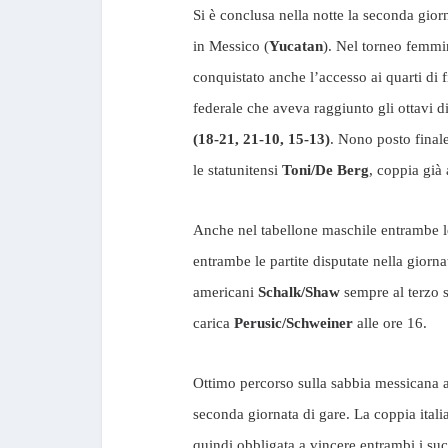
Si è conclusa nella notte la seconda gior
in Messico (
Yucatan
). Nel torneo femmi
conquistato anche l’accesso ai quarti di 
federale che aveva raggiunto gli ottavi d
(18-21, 21-10, 15-13)
. Nono posto final
le statunitensi
Toni/De Berg
, coppia già 
Anche nel tabellone maschile entrambe le
entrambe le partite disputate nella giorna
americani
Schalk/Shaw
sempre al terzo 
carica
Perusic/Schweiner
alle ore 16.
Ottimo percorso sulla sabbia messicana
seconda giornata di gare. La coppia itali
quindi obbligata a vincere entrambi i succ