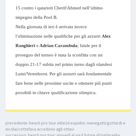
15 contro i qatarioti Cherif/Ahmed nell’ultimo
impegno della Pool B.
Nella giornata di ieri è arrivata invece
l’eliminazione nelle qualifiche per gli azzurri
Alex
Ranghieri
e
Adrian Carambula
; fatale per il
proseguo del torneo è stata la sconfitta con un
doppio 21-17 subita nel primo turno dagli olandesi
Luini/Verenhorst. Per gli azzurri sarà fondamentale
fare bene nelle prossime uscite e ottenere più punti
possibili in chiave qualificazione olimpica.
precedente:
beach pro tour elite16 espinho: menegatti/gottardi e
nicolai/cottafava accedono agli ottavi
successivo:
beach pro tour: giovedì al via il future di battipaglia