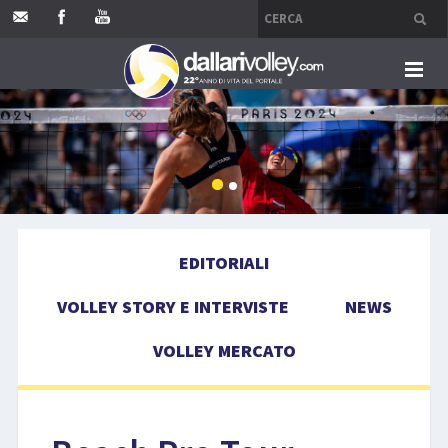
HOME
EDITORIALI
VOLLEY STORY E INTERVISTE
EDITORIALI
NEWS
VOLLEY STORY E INTERVISTE
NEWS
VOLLEY MERCATO
VOLLEY MERCATO
COMPETIZIONI
EVENTI