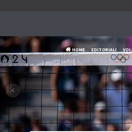
HOME
EDITORIALI
VOL
‹