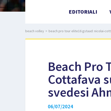
EDITORIALI
beach volley
>
beach pro tour elite16 gstaad: nicolai-cot
Beach Pro T
Cottafava s
svedesi Ah
06/07/2024