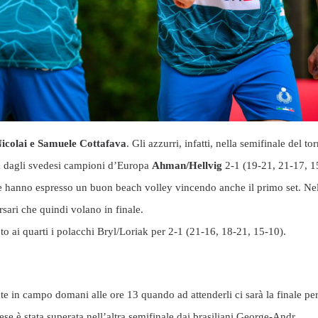
icolai e Samuele Cottafava
. Gli azzurri, infatti, nella semifinale del t
eak dagli svedesi campioni d’Europa
Ahman/Hellvig
2-1 (19-21, 21-17, 15
 hanno espresso un buon beach volley vincendo anche il primo set. Nel 
ersari che quindi volano in finale.
uto ai quarti i polacchi Bryl/Loriak per 2-1 (21-16, 18-21, 15-10).
n campo domani alle ore 13 quando ad attenderli ci sarà la finale per i
 è stata superata nell’altra semifinale dai brasiliani George-Andr.