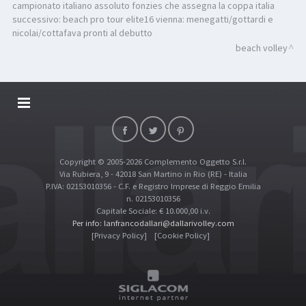
campionato italiano assoluto fonzies che assegna la coppa italia
successivo:
beach pro tour elite16 vienna: menegatti/gottardi e
nicolai/cottafava pronti al debutto
beach volley
DALLARIVOLLEY SOSTIENE
CONTATTI
Copyright © 2005-2026 Complemento Oggetto S.r.l.
TOP RICERCHE
Via Rubiera, 9 - 42018 San Martino in Rio (RE) - Italia
SITE MAP
P.IVA: 02153010356 - C.F. e Registro Imprese di Reggio Emilia
n. 02153010356
Capitale Sociale: € 10.000,00 i.v.
Per info: lanfrancodallari@dallarivolley.com
[Privacy Policy]
[Cookie Policy]