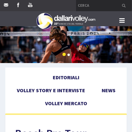
HOME
EDITORIALI
VOLLEY STORY E INTERVISTE
EDITORIALI
NEWS
VOLLEY STORY E INTERVISTE
NEWS
VOLLEY MERCATO
VOLLEY MERCATO
COMPETIZIONI
EVENTI