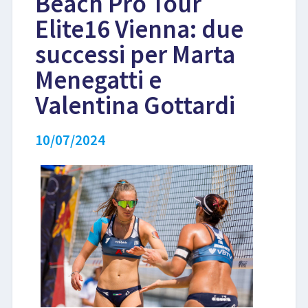
Beach Pro Tour
Elite16 Vienna: due
LIBRI
successi per Marta
Menegatti e
Valentina Gottardi
10/07/2024