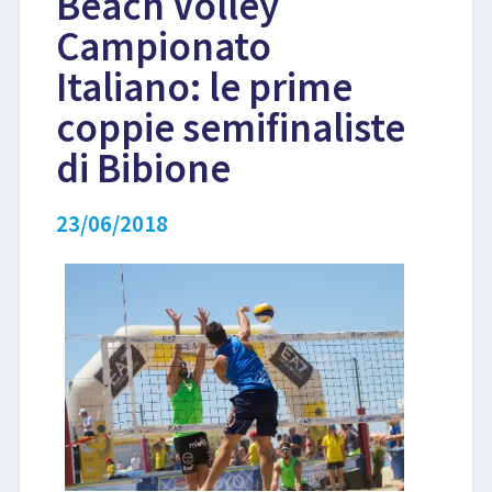
Beach Volley
Campionato
LIBRI
Italiano: le prime
coppie semifinaliste
di Bibione
23/06/2018