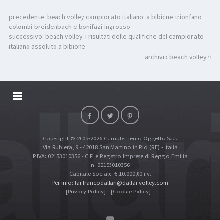
precedente:
beach volley campionato italiano: a bibione trionfano
colombi-breidenbach e bonifazi-ingrosso
successivo:
beach volley: i risultati delle qualifiche del campionato
italiano assoluto a bibione
archivio beach volley
DALLARIVOLLEY SOSTIENE
CONTATTI
Copyright © 2005-2026 Complemento Oggetto S.r.l.
TOP RICERCHE
Via Rubiera, 9 - 42018 San Martino in Rio (RE) - Italia
SITE MAP
P.IVA: 02153010356 - C.F. e Registro Imprese di Reggio Emilia
n. 02153010356
Capitale Sociale: € 10.000,00 i.v.
Per info: lanfrancodallari@dallarivolley.com
[Privacy Policy]
[Cookie Policy]