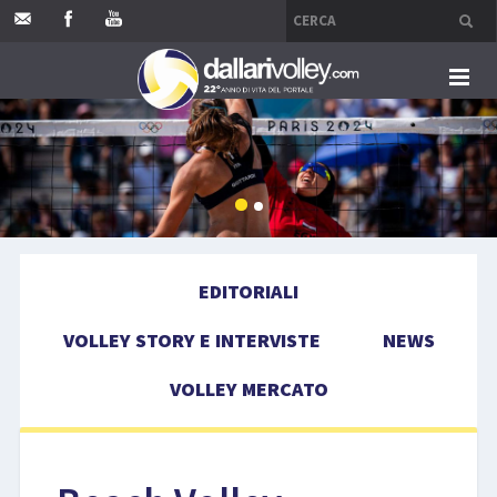
HOME
EDITORIALI
VOLLEY STORY E INTERVISTE
EDITORIALI
NEWS
VOLLEY STORY E INTERVISTE
NEWS
VOLLEY MERCATO
VOLLEY MERCATO
COMPETIZIONI
EVENTI