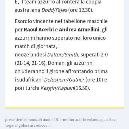
E, il team azzurro affronterà la coppia
australiana
Dodd/Fajes
(ore 12.30).
Esordio vincente nel tabellone maschile
per
Raoul Acerbi
e
Andrea Armellini
; gli
azzurrini hanno superato nel loro unico
match di giornata, i
neozelandesi
Dalton/Smith
, superati 2-0
(21-14, 21-16). Domani gli azzurrini
chiuderanno il girone affrontando prima
i sudafricani
Deloshem/Guther
(ore 10) e
poi i turchi
Kesgin/Kaplan
(16.50).
precedente:
mondiali under 19: armellini-acerbi volano agli ottavi,
tega-angeloni ai sedicesimi