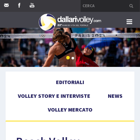
HOME
EDITORIALI
VOLLEY STORY E INTERVISTE
EDITORIALI
NEWS
VOLLEY STORY E INTERVISTE
NEWS
VOLLEY MERCATO
VOLLEY MERCATO
COMPETIZIONI
EVENTI