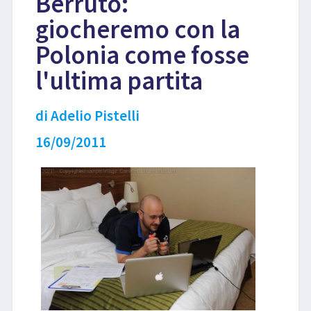
Berruto:
giocheremo con la
LIBRI
Polonia come fosse
l'ultima partita
di Adelio Pistelli
16/09/2011