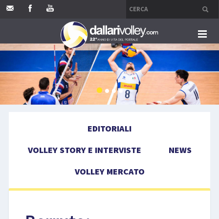
HOME
EDITORIALI
VOLLEY STORY E INTERVISTE
EDITORIALI
NEWS
VOLLEY STORY E INTERVISTE
NEWS
VOLLEY MERCATO
VOLLEY MERCATO
COMPETIZIONI
EVENTI