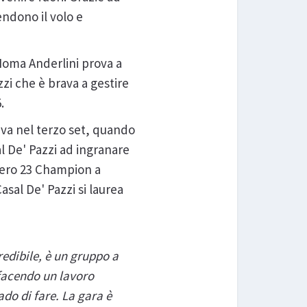
endono il volo e
. Moma Anderlini prova a
zzi che è brava a gestire
5.
iva nel terzo set, quando
al De' Pazzi ad ingranare
mero 23 Champion a
sal De' Pazzi si laurea
edibile, è un gruppo a
 facendo un lavoro
ado di fare. La gara è