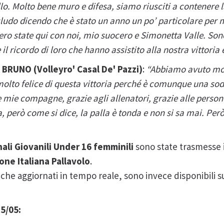
lo. Molto bene muro e difesa, siamo riusciti a contenere 
udo dicendo che è stato un anno un po’ particolare per 
ro state qui con noi, mio suocero e Simonetta Valle. Son
il ricordo di loro che hanno assistito alla nostra vittoria 
E BRUNO
(Volleyro' Casal De' Pazzi)
:
“Abbiamo avuto molt
lto felice di questa vittoria perché è comunque una sod
e mie compagne, grazie agli allenatori, grazie alle pers
a, però come si dice, la palla è tonda e non si sa mai. Pe
nali Giovanili
Under 16 femminili
sono state trasmesse 
ne Italiana Pallavolo
.
sifiche aggiornati in tempo reale, sono invece disponibili sul
5/05: