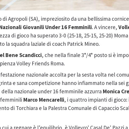
lio di Agropoli (SA), impreziosito da una bellissima cornice
 Nazionali Giovanili Under 16 Femminili
. A vincere,
Voll
zza di gioco ha superato 3-0 (25-18, 25-15, 25-20) Moma 
o la squadra laziale di coach Patrick Mineo.
el Bene Scandicci
, che nella finale 3°/4° posto si è impo
Sapienza Volley Friends Roma.
nifestazione nazionale accolta per la sesta volta nel co
rinta e sana competizione hanno infiammato nella sei gio
e della nazionale under 16 femminile azzurra
Monica Cr
i femminili
Marco Mencarelli
, i quattro impianti di gioco: i
lento di Torchiara e la Palestra Comunale di Capaccio Sc
cui a regnare è l’equilibrio, è Volleyro' Casal De' Pazzi a