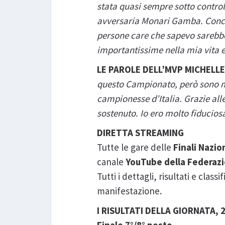
stata quasi sempre sotto control
avversaria Monari Gamba. Concl
persone care che sapevo sarebbe
importantissime nella mia vita e 
LE PAROLE DELL’MVP MICHELL
questo Campionato, però sono mo
campionesse d’Italia. Grazie all
sostenuto. Io ero molto fiducios
DIRETTA STREAMING
Tutte le gare delle
Finali Nazio
canale
YouTube della Federazio
Tutti i dettagli, risultati e clas
manifestazione.
I RISULTATI DELLA GIORNATA, 2