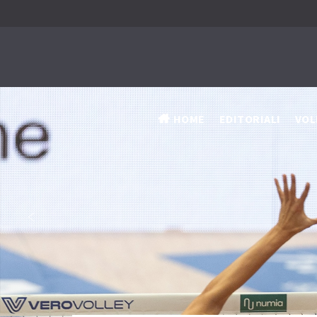
HOME
EDITORIALI
VOL
‹