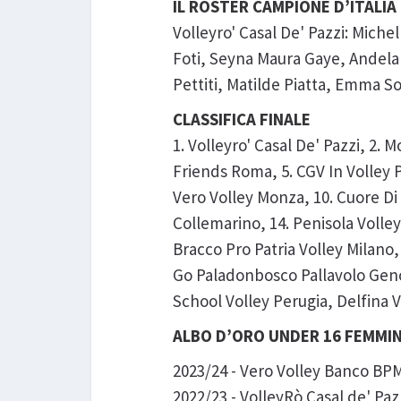
IL ROSTER CAMPIONE D’ITALIA
Volleyro' Casal De' Pazzi: Miche
Foti, Seyna Maura Gaye, Andela 
Pettiti, Matilde Piatta, Emma S
CLASSIFICA FINALE
1. Volleyro' Casal De' Pazzi, 2.
Friends Roma, 5. CGV In Volley P
Vero Volley Monza, 10. Cuore Di
Collemarino, 14. Penisola Volley 
Bracco Pro Patria Volley Milano
Go Paladonbosco Pallavolo Genova
School Volley Perugia, Delfina V
ALBO D’ORO UNDER 16 FEMMIN
2023/24 - Vero Volley Banco BP
2022/23 - VolleyRò Casal de' Pa