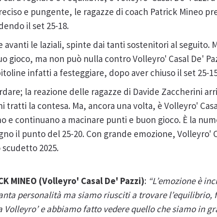
preciso e pungente, le ragazze di coach Patrick Mineo pr
dendo il set 25-18.
avanti le laziali, spinte dai tanti sostenitori al seguito
suo gioco, ma non può nulla contro Volleyro' Casal De' Pa
itoline infatti a festeggiare, dopo aver chiuso il set 25-1
dare; la reazione delle ragazze di Davide Zaccherini
arr
 tratti la contesa. Ma, ancora una volta, è Volleyro' Cas
ano e continuano a macinare punti e buon gioco. È la nu
no il punto del 25-20. Con grande emozione, Volleyro' Ca
o scudetto 2025.
 MINEO (Volleyro' Casal De' Pazzi)
:
“L’emozione è incr
anta personalità ma siamo riusciti a trovare l’equilibrio,
tta Volleyro’ e abbiamo fatto vedere quello che siamo in gr