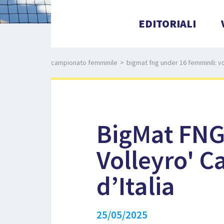
EDITORIALI
campionato femminile
>
bigmat fng under 16 femminili: vo
BigMat FNG
Volleyro' C
d’Italia
25/05/2025