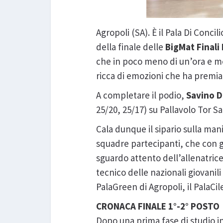
Agropoli (SA). È il Pala Di Conci
della finale delle
BigMat Finali
che in poco meno di un’ora e me
ricca di emozioni che ha premiat
A completare il podio,
Savino D
25/20, 25/17) su Pallavolo Tor 
Cala dunque il sipario sulla ma
squadre partecipanti, che con g
sguardo attento dell’allenatric
tecnico delle nazionali giovanil
PalaGreen di Agropoli, il PalaCi
CRONACA FINALE 1°-2° POSTO
Dopo una prima fase di studio in 