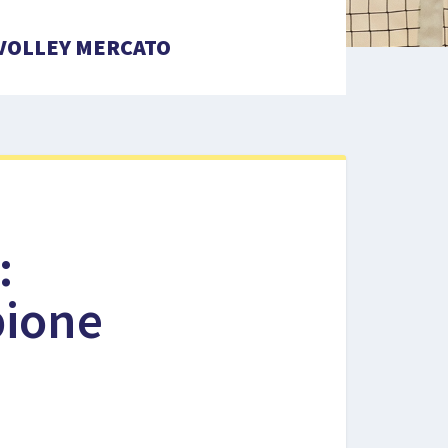
VOLLEY MERCATO
:
pione