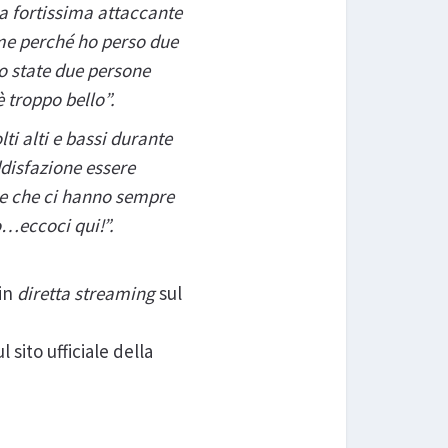
la fortissima attaccante
me perché ho perso due
o state due persone
è troppo bello”.
i alti e bassi durante
disfazione essere
one che ci hanno sempre
rò…eccoci qui!”.
in
diretta streaming
sul
 sito ufficiale della