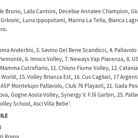
lle Bruno, Laila Cantoni, Decelise Annalee Champion, Giu
Grkovic, Luna Ippopotami, Marina La Tella, Bianca Lagr
oro.
 Moma Anderlini, 3. Savino Del Bene Scandicci, 4. Pallavol
iemonte, 6. Imoco Volley, 7. Neways Vap Piacenza, 8. US 
 Mamma Cutrofiano, 11. Chions Fiume Volley, 12. Catania V
World, 15. Volley Brianza Est, 16. Cus Cagliari, 17 Argent
, ASP Montelupo Pallavolo, Club 76 Playasti, 21. Gada Pe
, Gogne Aosta Volley, Synergy V. F.lli Garbin, 25. Palla
olley School, Asci Villa Bebe'.
ILE
M
zzi Roma