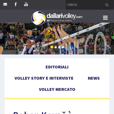
HOME
EDITORIALI
VOLLEY STORY E INTERVISTE
EDITORIALI
NEWS
VOLLEY STORY E INTERVISTE
NEWS
VOLLEY MERCATO
VOLLEY MERCATO
COMPETIZIONI
EVENTI