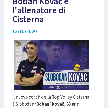
Boban Kovač è
l'allenatore di
LIBRI
Cisterna
13/10/2020
Il nuovo coach della Top Volley Cisterna
è Slobodan
‘Boban’ Kovač
, 53 anni,