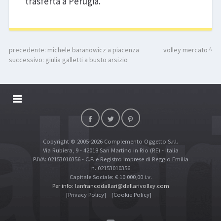
trasferta a Perugia.
precedente:
michele baranowicz a piacenza
volley mercato
successivo:
giulia galletti a busto arsizio
DALLARIVOLLEY SOSTIENE
CONTATTI
Copyright © 2005-2026 Complemento Oggetto S.r.l.
TOP RICERCHE
Via Rubiera, 9 - 42018 San Martino in Rio (RE) - Italia
SITE MAP
P.IVA: 02153010356 - C.F. e Registro Imprese di Reggio Emilia
n. 02153010356
Capitale Sociale: € 10.000,00 i.v.
Per info: lanfrancodallari@dallarivolley.com
[Privacy Policy]
[Cookie Policy]