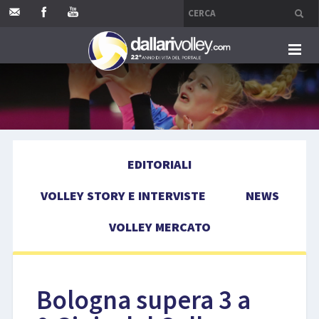
HOME
EDITORIALI
EDITORIALI
VOLLEY STORY E INTERVISTE
VOLLEY STORY E INTERVISTE
NEWS
NEWS
VOLLEY MERCATO
VOLLEY MERCATO
COMPETIZIONI
Bologna supera 3 a
EVENTI