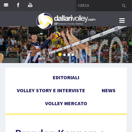
HOME
EDITORIALI
VOLLEY STORY E INTERVISTE
EDITORIALI
NEWS
VOLLEY STORY E INTERVISTE
NEWS
VOLLEY MERCATO
VOLLEY MERCATO
COMPETIZIONI
EVENTI