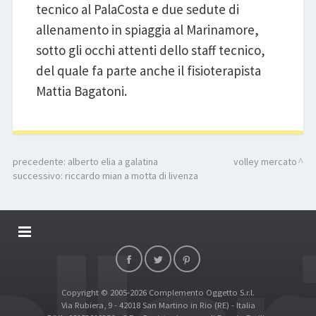
tecnico al PalaCosta e due sedute di
allenamento in spiaggia al Marinamore,
sotto gli occhi attenti dello staff tecnico,
del quale fa parte anche il fisioterapista
Mattia Bagatoni.
precedente:
alberto elia a galatina
volley mercato
successivo:
riccardo mian a motta di livenza
DALLARIVOLLEY SOSTIENE
CONTATTI
Copyright © 2005-2026 Complemento Oggetto S.r.l.
TOP RICERCHE
Via Rubiera, 9 - 42018 San Martino in Rio (RE) - Italia
SITE MAP