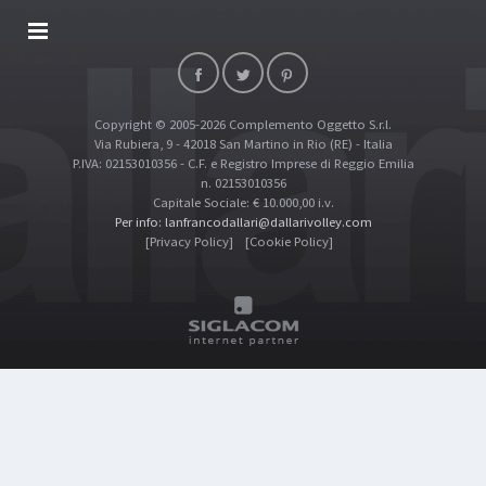
DALLARIVOLLEY SOSTIENE
CONTATTI
Copyright © 2005-2026 Complemento Oggetto S.r.l.
TOP RICERCHE
Via Rubiera, 9 - 42018 San Martino in Rio (RE) - Italia
SITE MAP
P.IVA: 02153010356 - C.F. e Registro Imprese di Reggio Emilia
n. 02153010356
Capitale Sociale: € 10.000,00 i.v.
Per info: lanfrancodallari@dallarivolley.com
[Privacy Policy]
[Cookie Policy]