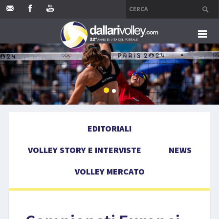
HOME
EDITORIALI
VOLLEY STORY E INTERVISTE
EDITORIALI
NEWS
VOLLEY STORY E INTERVISTE
NEWS
VOLLEY MERCATO
VOLLEY MERCATO
COMPETIZIONI
EVENTI