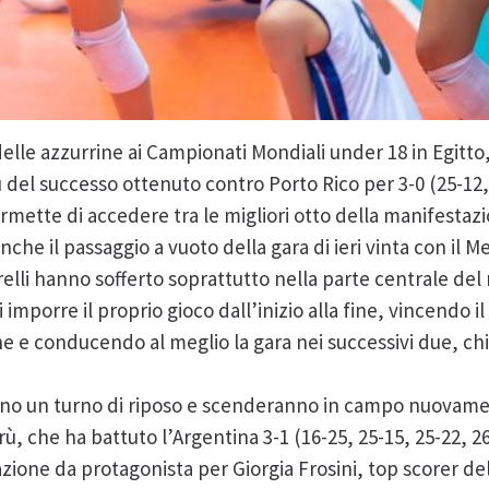
lle azzurrine ai Campionati Mondiali under 18 in Egitto
rtù del successo ottenuto contro Porto Rico per 3-0 (25-12,
rmette di accedere tra le migliori otto della manifestaz
che il passaggio a vuoto della gara di ieri vinta con il M
elli hanno sofferto soprattutto nella parte centrale del 
di imporre il proprio gioco dall’inizio alla fine, vincendo 
e conducendo al meglio la gara nei successivi due, chi
no un turno di riposo e scenderanno in campo nuovamen
Perù, che ha battuto l’Argentina 3-1 (16-25, 25-15, 25-22, 2
stazione da protagonista per Giorgia Frosini, top scorer de