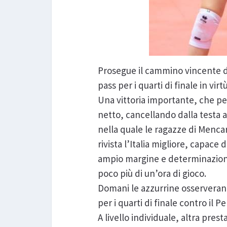
Prosegue il cammino vincente de
pass per i quarti di finale in vi
Una vittoria importante, che pe
netto, cancellando dalla testa an
nella quale le ragazze di Mencar
rivista l’Italia migliore, capace 
ampio margine e determinazione 
poco più di un’ora di gioco.
Domani le azzurrine osserveran
per i quarti di finale contro il 
A livello individuale, altra pre