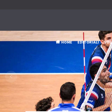
HOME
EDITORIALI
VOL
‹