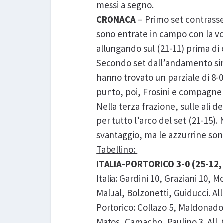
messi a segno.
CRONACA
– Primo set contrasse
sono entrate in campo con la vog
allungando sul (21-11) prima di 
Secondo set dall’andamento simi
hanno trovato un parziale di 8-0
punto, poi, Frosini e compagne 
Nella terza frazione, sulle ali d
per tutto l’arco del set (21-15).
svantaggio, ma le azzurrine sono
Tabellino:
ITALIA-PORTORICO 3-0 (25-12, 
Italia: Gardini 10, Graziani 10, 
Malual, Bolzonetti, Guiducci. All
Portorico: Collazo 5, Maldonado 
Matos, Camacho, Paulino 3. All.