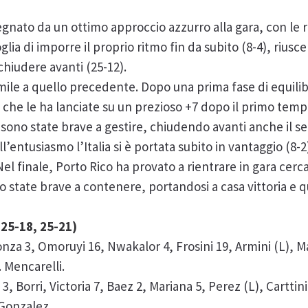
gnato da un ottimo approccio azzurro alla gara, con le 
lia di imporre il proprio ritmo fin da subito (8-4), riusc
chiudere avanti (25-12).
le a quello precedente. Dopo una prima fase di equilibri
 che le ha lanciate su un prezioso +7 dopo il primo tempo
sono state brave a gestire, chiudendo avanti anche il se
ell’entusiasmo l’Italia si è portata subito in vantaggio (8
 Nel finale, Porto Rico ha provato a rientrare in gara cer
 state brave a contenere, portandosi a casa vittoria e q
25-18, 25-21)
Monza 3, Omoruyi 16, Nwakalor 4, Frosini 19, Armini (L), M
. Mencarelli.
3, Borri, Victoria 7, Baez 2, Mariana 5, Perez (L), Cartti
 Gonzalez.