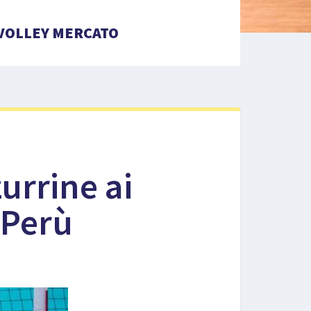
VOLLEY MERCATO
urrine ai
l Perù