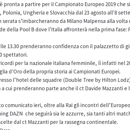
 è pronta a partire per il Campionato Europeo 2019 che si
a, Polonia, Ungheria e Slovacchia dal 23 agosto all'8 set
n serata s’imbarcheranno da Milano Malpensa alla volta d
de della Pool B dove l'Italia affronterà nella prima fase:
lle 13.30 prenderanno confidenza con il palazzetto di gio
0 spettatori.
cordi per la nazionale italiana femminile, lì infatti nel 
ia d'Oro della propria storia ai Campionati Europei.
resso l’hotel delle squadre (Double Tree by Hilton Lodz
a cui prenderanno parte anche il ct Davide Mazzanti e l
o comunicato ieri, oltre alla Rai gli incontri dell’Europe
ing DAZN che seguirà sia le azzurre, sia tanti altri matc
scelte dal ct Mazzanti per la rassegna continentale.