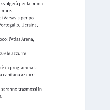
 svolgerà per la prima
tembre.
i Varsavia per poi
 Portogallo, Ucraina,
co: l'Atlas Arena,
2009 le azzurre
) è in programma la
a capitana azzurra
o saranno trasmessi in
h.