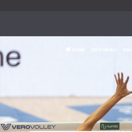
HOME
EDITORIALI
VOL
‹