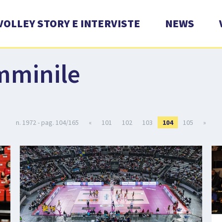
VOLLEY STORY E INTERVISTE
NEWS
mminile
n. 1972 - pag. 104/165
«
101
102
103
104
105
»