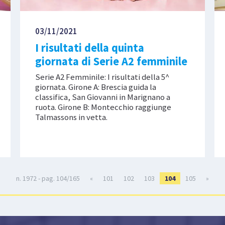
03/11/2021
I risultati della quinta
giornata di Serie A2 femminile
Serie A2 Femminile: I risultati della 5^
giornata. Girone A: Brescia guida la
classifica, San Giovanni in Marignano a
ruota. Girone B: Montecchio raggiunge
Talmassons in vetta.
n. 1972 - pag. 104/165
«
101
102
103
104
105
»