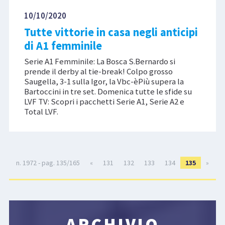
10/10/2020
Tutte vittorie in casa negli anticipi
di A1 femminile
Serie A1 Femminile: La Bosca S.Bernardo si
prende il derby al tie-break! Colpo grosso
Saugella, 3-1 sulla Igor, la Vbc-èPiù supera la
Bartoccini in tre set. Domenica tutte le sfide su
LVF TV: Scopri i pacchetti Serie A1, Serie A2 e
Total LVF.
n. 1972 - pag. 135/165
«
131
132
133
134
135
»
ARCHIVIO