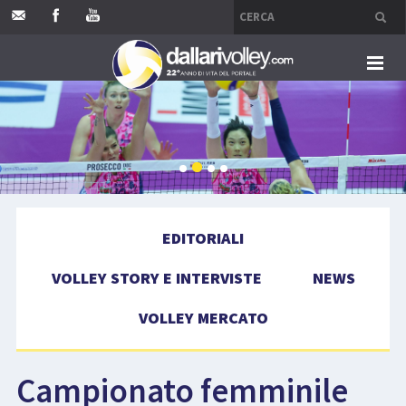
HOME
EDITORIALI
VOLLEY STORY E INTERVISTE
EDITORIALI
NEWS
VOLLEY STORY E INTERVISTE
NEWS
VOLLEY MERCATO
VOLLEY MERCATO
COMPETIZIONI
Campionato femminile
EVENTI