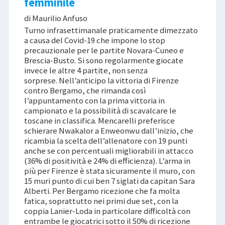
femminile
di Maurilio Anfuso
Turno infrasettimanale praticamente dimezzato
a causa del Covid-19 che impone lo stop
precauzionale per le partite Novara-Cuneo e
Brescia-Busto. Si sono regolarmente giocate
invece le altre 4 partite, non senza
sorprese. Nell’anticipo la vittoria di Firenze
contro Bergamo, che rimanda così
l’appuntamento con la prima vittoria in
campionato e la possibilità di scavalcare le
toscane in classifica. Mencarelli preferisce
schierare Nwakalor a Enweonwu dall’inizio, che
ricambia la scelta dell’allenatore con 19 punti
anche se con percentuali migliorabili in attacco
(36% di positività e 24% di efficienza). L’arma in
più per Firenze è stata sicuramente il muro, con
15 muri punto di cui ben 7 siglati da capitan Sara
Alberti. Per Bergamo ricezione che fa molta
fatica, soprattutto nei primi due set, con la
coppia Lanier-Loda in particolare difficoltà con
entrambe le giocatrici sotto il 50% di ricezione