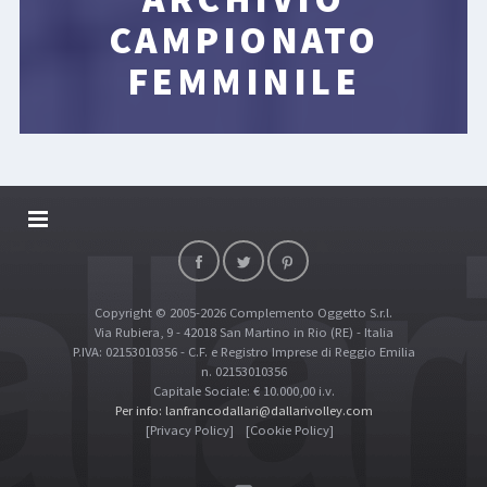
CAMPIONATO
FEMMINILE
DALLARIVOLLEY SOSTIENE
CONTATTI
Copyright © 2005-2026 Complemento Oggetto S.r.l.
TOP RICERCHE
Via Rubiera, 9 - 42018 San Martino in Rio (RE) - Italia
SITE MAP
P.IVA: 02153010356 - C.F. e Registro Imprese di Reggio Emilia
n. 02153010356
Capitale Sociale: € 10.000,00 i.v.
Per info: lanfrancodallari@dallarivolley.com
[Privacy Policy]
[Cookie Policy]