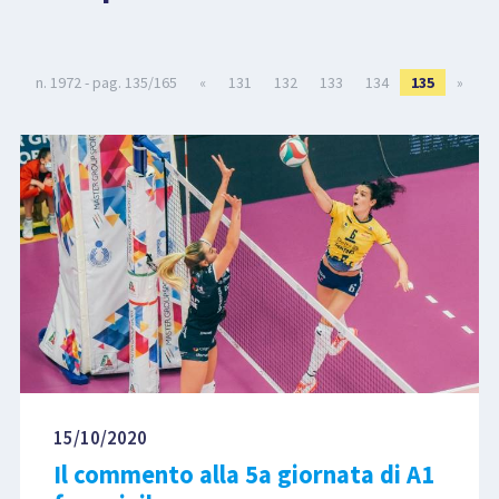
LIBRI
n. 1972 - pag. 135/165
«
131
132
133
134
135
»
15/10/2020
Il commento alla 5a giornata di A1