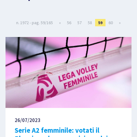
LIBRI
n. 1972 - pag. 59/165
«
56
57
58
59
60
»
26/07/2023
Serie A2 femminile: votati il