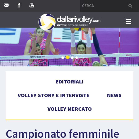
HOME
EDITORIALI
VOLLEY STORY E INTERVISTE
EDITORIALI
NEWS
VOLLEY STORY E INTERVISTE
NEWS
VOLLEY MERCATO
VOLLEY MERCATO
COMPETIZIONI
Campionato femminile
EVENTI