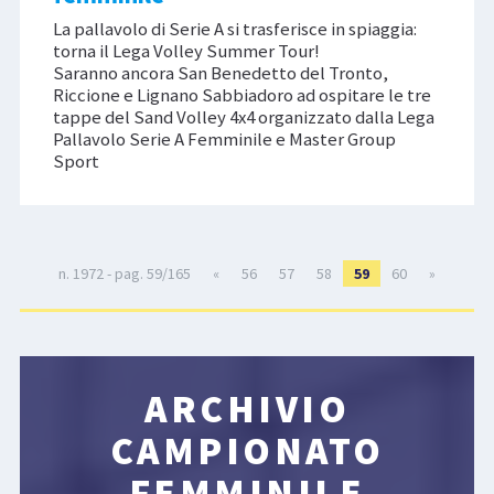
La pallavolo di Serie A si trasferisce in spiaggia:
torna il Lega Volley Summer Tour!
Saranno ancora San Benedetto del Tronto,
Riccione e Lignano Sabbiadoro ad ospitare le tre
tappe del Sand Volley 4x4 organizzato dalla Lega
Pallavolo Serie A Femminile e Master Group
Sport
n. 1972 - pag. 59/165
«
56
57
58
59
60
»
ARCHIVIO
CAMPIONATO
FEMMINILE