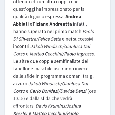
ottenuto da un'altra coppia che
quest’oggi ha impressionato per la
qualità di gioco espressa:
Andrea
Abbiati
e
Tiziano Andreatta
infatti,
hanno superato nel primo match
Paolo
Di Silvestre/Felice Sette
e nei successivi
incontri
Jakob Windisch/Gianluca Dal
Corso
e
Matteo Cecchini/Paolo Ingrosso
.
Le altre due coppie semifinaliste del
tabellone maschile usciranno invece
dalle sfide in programma domani tra gli
azzurri
Jakob Windisch/Gianluca Dal
Corso
e
Carlo Bonifazi/Davide Benzi
(ore
10.15) e dalla sfida che vedrà
affrontarsi
Davis Krumins/Joshua
Kessler
e
Matteo Cecchini/Paolo