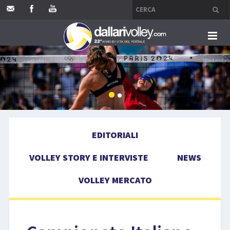
HOME
EDITORIALI
VOLLEY STORY E INTERVISTE
EDITORIALI
NEWS
VOLLEY STORY E INTERVISTE
NEWS
VOLLEY MERCATO
VOLLEY MERCATO
COMPETIZIONI
EVENTI