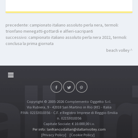
precedente:
campionato italiano assoluto perla nera, termoli:
trionfano menegatti-gottardi e alfieri-sacripanti
successivo:
campionato italiano assoluto perla nera 2022, termoli:
conclusa la prima giornata
beach volley
DALLARIVOLLEY SOSTIENE
CONTATTI
Copyright © 2005-2026 Complemento Oggetto S.r.l.
TOP RICERCHE
Via Rubiera, 9 - 42018 San Martino in Rio (RE) - Italia
SITE MAP
P.IVA: 02153010356 - C.F. e Registro Imprese di Reggio Emilia
n. 02153010356
Capitale Sociale: € 10.000,00 i.v.
Per info: lanfrancodallari@dallarivolley.com
[Privacy Policy]
[Cookie Policy]