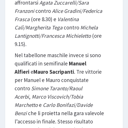
affrontarsi
Agata Zuccarelli/Sara
Franzoni
contro
Alice Gradini/Federica
Frasca
(ore 8.30) e
Valentina
Calì/Margherita Tega
contro
Michela
Lantignotti/Francesca Michieletto
(ore
9.15)
.
Nel tabellone maschile invece si sono
qualificati in semifinale
Manuel
Alfieri
e
Mauro Sacripanti
. Tre vittorie
per Manuel e Mauro conquistate
contro
Simone Taranto/Raoul
Acerbi
,
Marco Viscovich/Tobia
Marchetto
e
Carlo Bonifazi/Davide
Benzi
che li proietta nella gara valevole
l’accesso in finale. Stesso risultato