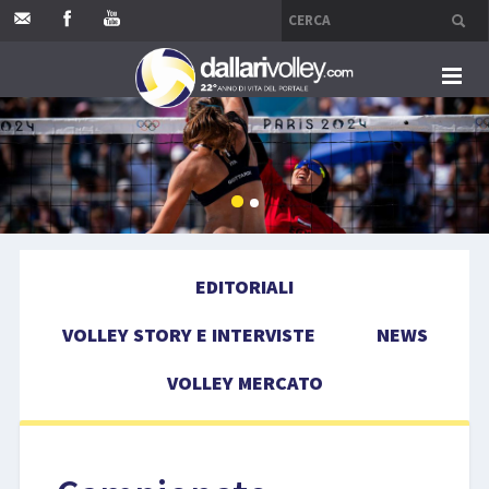
HOME
EDITORIALI
VOLLEY STORY E INTERVISTE
EDITORIALI
NEWS
VOLLEY STORY E INTERVISTE
NEWS
VOLLEY MERCATO
VOLLEY MERCATO
COMPETIZIONI
EVENTI