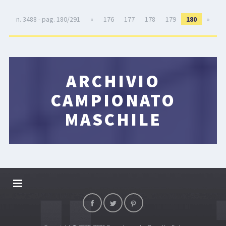
n. 3488 - pag. 180/291
«
176
177
178
179
180
»
ARCHIVIO
CAMPIONATO
MASCHILE
DALLARIVOLLEY SOSTIENE
CONTATTI