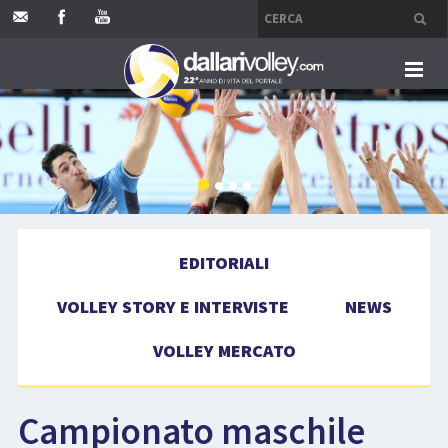
HOME
EDITORIALI
VOLLEY STORY E INTERVISTE
EDITORIALI
NEWS
VOLLEY STORY E INTERVISTE
NEWS
VOLLEY MERCATO
VOLLEY MERCATO
COMPETIZIONI
Campionato maschile
EVENTI