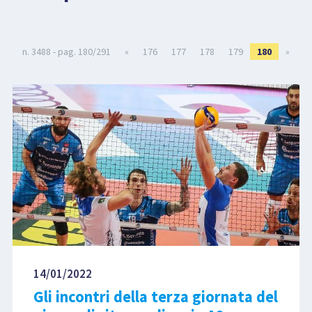
LIBRI
n. 3488 - pag. 180/291
«
176
177
178
179
180
»
14/01/2022
Gli incontri della terza giornata del