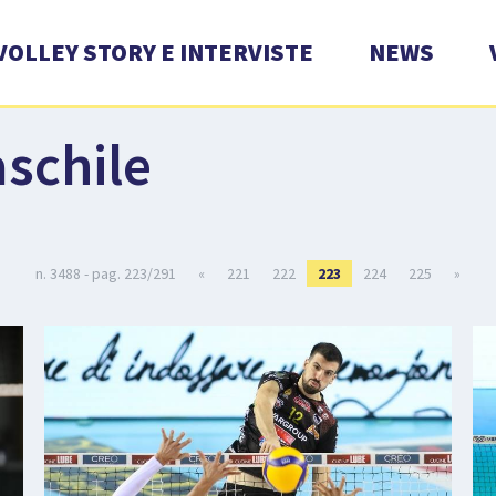
VOLLEY STORY E INTERVISTE
NEWS
schile
n. 3488 - pag. 223/291
«
221
222
223
224
225
»