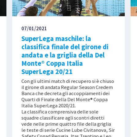
07/01/2021
SuperLega maschile: la
classifica finale del girone di
andata e la griglia della Del
Monte® Coppa Italia
SuperLega 20/21
Con gli ultimi match di recupero si è chiuso
il girone di andata Regular Season Credem
Banca che decreta gli accoppiamenti dei
Quarti di Finale della Del Monte® Coppa
Italia SuperLega 2020/21.
La classifica comprensiva delle sole
squadre classificare agli scontri diretti
vede nelle prime quattro file della griglia
le teste di serie Cucine Lube Civitanova, Sir
Safety Conad Perugia, Itas Trentino e Leo