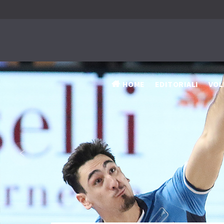
HOME
EDITORIALI
VOL
‹