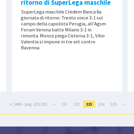
ritorno di SuperLega maschile
SuperLega maschile Credem Banca 6a
giornata di ritorno: Trento vince 3-1 sul
campo della capolista Perugia, all’Agsm
Forum Verona batte Milano 3-1 in
rimonta. Monza piega Cisterna 3-1, Vibo
Valentia si impone in tre set contro
Ravenna.
n. 3488 - pag. 223/291
«
221
222
223
224
225
»