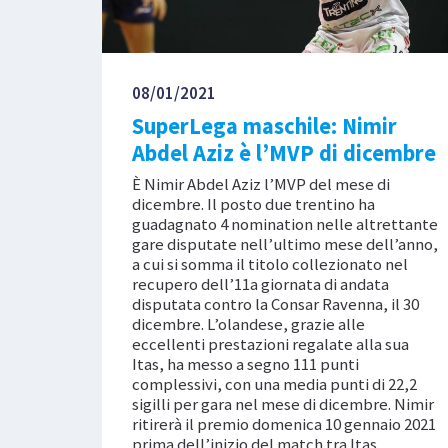
08/01/2021
SuperLega maschile: Nimir
Abdel Aziz è l’MVP di dicembre
È Nimir Abdel Aziz l’MVP del mese di
dicembre. Il posto due trentino ha
guadagnato 4 nomination nelle altrettante
gare disputate nell’ultimo mese dell’anno,
a cui si somma il titolo collezionato nel
recupero dell’11a giornata di andata
disputata contro la Consar Ravenna, il 30
dicembre. L’olandese, grazie alle
eccellenti prestazioni regalate alla sua
Itas, ha messo a segno 111 punti
complessivi, con una media punti di 22,2
sigilli per gara nel mese di dicembre. Nimir
ritirerà il premio domenica 10 gennaio 2021
prima dell’inizio del match tra Itas