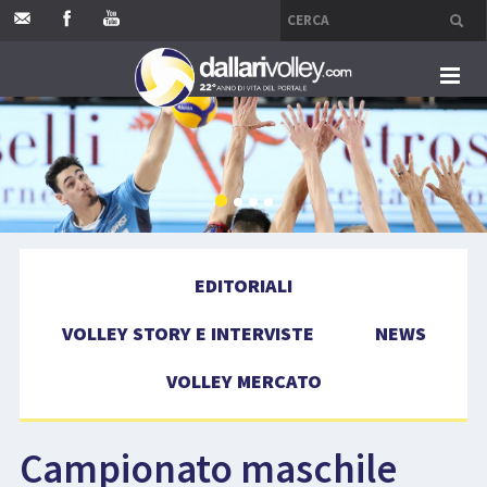
HOME
EDITORIALI
VOLLEY STORY E INTERVISTE
EDITORIALI
NEWS
VOLLEY STORY E INTERVISTE
NEWS
VOLLEY MERCATO
VOLLEY MERCATO
COMPETIZIONI
Campionato maschile
EVENTI