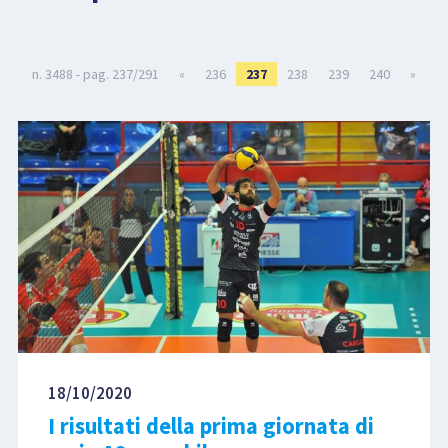
LIBRI
n. 3488 - pag. 237/291
«
236
237
238
239
240
»
18/10/2020
I risultati della prima giornata di