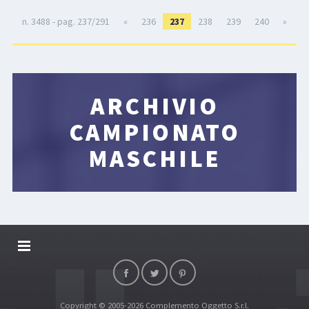
n. 3488 - pag. 237/291
«
236
237
238
239
240
»
ARCHIVIO
CAMPIONATO
MASCHILE
DALLARIVOLLEY SOSTIENE
CONTATTI
Copyright © 2005-2026 Complemento Oggetto S.r.l.
TOP RICERCHE