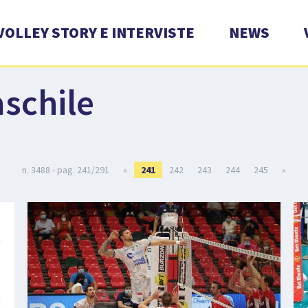
VOLLEY STORY E INTERVISTE
NEWS
schile
n. 3488 - pag. 241/291
«
241
242
243
244
245
»