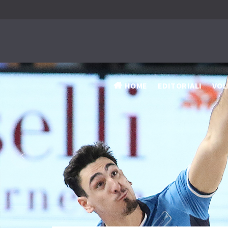
HOME
EDITORIALI
VOL
‹