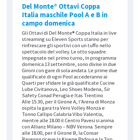
Del Monte® Ottavi Coppa
Italia maschile Pool A e B in
campo domenica
Gli Ottavi di Del Monte® Coppa Italia in live
streaming su Eleven Sports stanno per
rinfrescare gli sportivi con un tuffo nello
spettacolo del volley. Le otto squadre
impegnate nel primo turno, in programma
domenica 13 settembre, sono divise in due
Gironi con gare di sola andata. Le prime due
qualificate di ogni Pool accederanno ai
Quarti per sfidare le già qualificate Cucine
Lube Civitanova, Leo Shoes Modena, Sir
Safety Conad Perugia e Itas Trentino
Alle 15.30, per il Girone A, l’Arena di Monza
ospita la gara tra Vero Volley Monza e
Tonno Callipo Calabria Vibo Valentia,
mentre alle 18.00 il Centro Pavesi si anima
con Allianz Milano – NBV Verona. Sempre
alle 18.00, per il Girone B, la Consar
Ravenna riceve la Kioene Padova e la Top