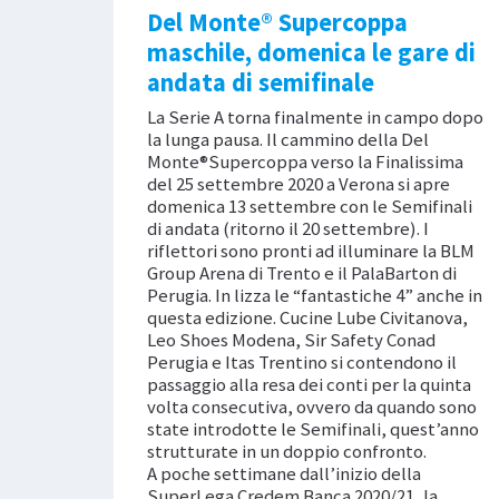
Del Monte® Supercoppa
maschile, domenica le gare di
andata di semifinale
La Serie A torna finalmente in campo dopo
la lunga pausa. Il cammino della Del
Monte®Supercoppa verso la Finalissima
del 25 settembre 2020 a Verona si apre
domenica 13 settembre con le Semifinali
di andata (ritorno il 20 settembre). I
riflettori sono pronti ad illuminare la BLM
Group Arena di Trento e il PalaBarton di
Perugia. In lizza le “fantastiche 4” anche in
questa edizione. Cucine Lube Civitanova,
Leo Shoes Modena, Sir Safety Conad
Perugia e Itas Trentino si contendono il
passaggio alla resa dei conti per la quinta
volta consecutiva, ovvero da quando sono
state introdotte le Semifinali, quest’anno
strutturate in un doppio confronto.
A poche settimane dall’inizio della
SuperLega Credem Banca 2020/21, la