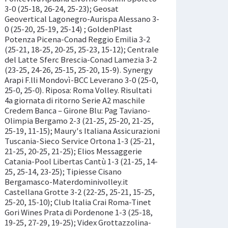
3-0 (25-18, 26-24, 25-23); Geosat
Geovertical Lagonegro-Aurispa Alessano 3-
0 (25-20, 25-19, 25-14) ; GoldenPlast
Potenza Picena-Conad Reggio Emilia 3-2
(25-21, 18-25, 20-25, 25-23, 15-12); Centrale
del Latte Sferc Brescia-Conad Lamezia 3-2
(23-25, 24-26, 25-15, 25-20, 15-9). Synergy
Arapi F.lli Mondovì-BCC Leverano 3-0 (25-0,
25-0, 25-0). Riposa: Roma Volley. Risultati
4a giornata di ritorno Serie A2 maschile
Credem Banca – Girone Blu: Pag Taviano-
Olimpia Bergamo 2-3 (21-25, 25-20, 21-25,
25-19, 11-15); Maury's Italiana Assicurazioni
Tuscania-Sieco Service Ortona 1-3 (25-21,
21-25, 20-25, 21-25); Elios Messaggerie
Catania-Pool Libertas Cantù 1-3 (21-25, 14-
25, 25-14, 23-25); Tipiesse Cisano
Bergamasco-Materdominivolley.it
Castellana Grotte 3-2 (22-25, 25-21, 15-25,
25-20, 15-10); Club Italia Crai Roma-Tinet
Gori Wines Prata di Pordenone 1-3 (25-18,
19-25, 27-29, 19-25); Videx Grottazzolina-