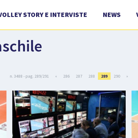
VOLLEY STORY E INTERVISTE
NEWS
schile
n. 3488 - pag. 289/291
«
286
287
288
289
290
»