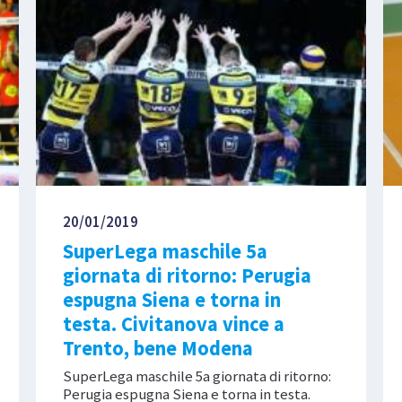
20/01/2019
SuperLega maschile 5a
giornata di ritorno: Perugia
espugna Siena e torna in
testa. Civitanova vince a
Trento, bene Modena
SuperLega maschile 5a giornata di ritorno:
Perugia espugna Siena e torna in testa.