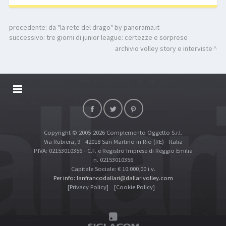
precedente:
da "la rete del drago" by panorama.it
successivo:
tre giorni di junior league: certezze e sorprese
archivio volley story e interviste
DALLARIVOLLEY SOSTIENE
CONTATTI
Copyright © 2005-2026 Complemento Oggetto S.r.l.
TOP RICERCHE
Via Rubiera, 9 - 42018 San Martino in Rio (RE) - Italia
SITE MAP
P.IVA: 02153010356 - C.F. e Registro Imprese di Reggio Emilia
n. 02153010356
Capitale Sociale: € 10.000,00 i.v.
Per info: lanfrancodallari@dallarivolley.com
[Privacy Policy]
[Cookie Policy]