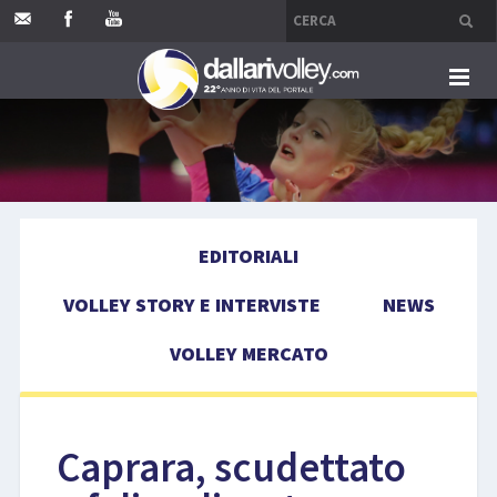
HOME
EDITORIALI
EDITORIALI
VOLLEY STORY E INTERVISTE
VOLLEY STORY E INTERVISTE
NEWS
NEWS
VOLLEY MERCATO
VOLLEY MERCATO
COMPETIZIONI
Caprara, scudettato
EVENTI