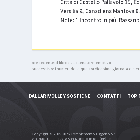
Città di Castello Pallavolo 15, 
Versilia 9, Canadiens Mantova 9.
Note: 1 Incontro in più: Bassano 
precedente:
il libro sull'allenatore emotivo
successivo:
i numeri della quattordicesima giornata di se
DALLARIVOLLEY SOSTIENE
CONTATTI
TOP 
Copyright © 2005-2026 Complemento Oggetto S.r.l.
Via Rubiera, 9 - 42018 San Martino in Rio (RE) - Italia