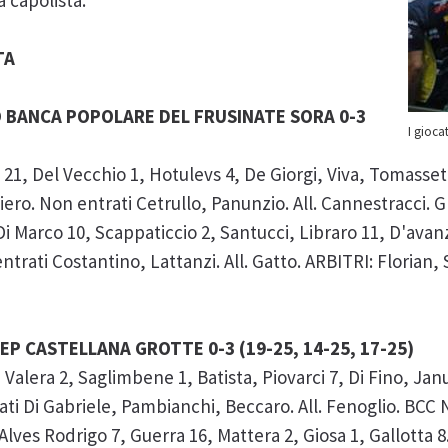
 capolista.
TA
O BANCA POPOLARE DEL FRUSINATE SORA 0-3
I gioca
21, Del Vecchio 1, Hotulevs 4, De Giorgi, Viva, Tomassett
 Niero. Non entrati Cetrullo, Panunzio. All. Cannestrac
arco 10, Scappaticcio 2, Santucci, Libraro 11, D'avanzo
entrati Costantino, Lattanzi. All. Gatto. ARBITRI: Florian
EP CASTELLANA GROTTE 0-3 (19-25, 14-25, 17-25)
alera 2, Saglimbene 1, Batista, Piovarci 7, Di Fino, Jan
trati Di Gabriele, Pambianchi, Beccaro. All. Fenoglio. B
Alves Rodrigo 7, Guerra 16, Mattera 2, Giosa 1, Gallotta 