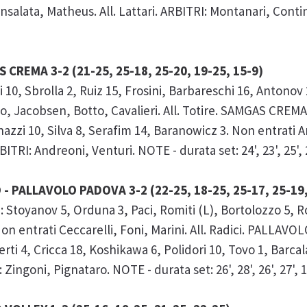
nsalata, Matheus. All. Lattari. ARBITRI: Montanari, Contin
REMA 3-2 (21-25, 25-18, 25-20, 19-25, 15-9)
 Sbrolla 2, Ruiz 15, Frosini, Barbareschi 16, Antonov 
ho, Jacobsen, Botto, Cavalieri. All. Totire. SAMGAS CREMA:
Finazzi 10, Silva 8, Serafim 14, Baranowicz 3. Non entrati A
ITRI: Andreoni, Venturi. NOTE - durata set: 24', 23', 25', 26
- PALLAVOLO PADOVA 3-2 (22-25, 18-25, 25-17, 25-19,
oyanov 5, Orduna 3, Paci, Romiti (L), Bortolozzo 5, Ro
on entrati Ceccarelli, Foni, Marini. All. Radici. PALLAV
rti 4, Cricca 18, Koshikawa 6, Polidori 10, Tovo 1, Barcal
Zingoni, Pignataro. NOTE - durata set: 26', 28', 26', 27', 16