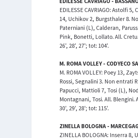
EDILESSE CAVRIAGO - BASSANO 
EDILESSE CAVRIAGO: Astolfi 5, C
14, Uchikov 2, Burgsthaler 8. No
Paterniani (L), Calderan, Paruss
Pink, Bonetti, Lollato. All. Cret
26', 28', 27'; tot: 104'.
M. ROMA VOLLEY - CODYECO SAN
M. ROMA VOLLEY: Poey 13, Zaytsev
Rossi, Segnalini 3. Non entrati
Papucci, Mattioli 7, Tosi (L), No
Montagnani, Tosi. All. Blengini. 
30', 29', 28'; tot: 115'.
ZINELLA BOLOGNA - MARCEGAGLI
ZINELLA BOLOGNA: Inserra 8, Uri