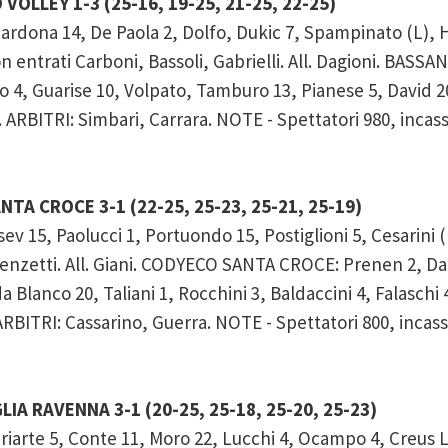
VOLLEY 1-3 (25-16, 19-25, 21-25, 22-25)
ardona 14, De Paola 2, Dolfo, Dukic 7, Spampinato (L), 
n entrati Carboni, Bassoli, Gabrielli. All. Dagioni. BASS
o 4, Guarise 10, Volpato, Tamburo 13, Pianese 5, David 2
u. ARBITRI: Simbari, Carrara. NOTE - Spettatori 980, incass
TA CROCE 3-1 (22-25, 25-23, 25-21, 25-19)
 15, Paolucci 1, Portuondo 15, Postiglioni 5, Cesarini (L
 Renzetti. All. Giani. CODYECO SANTA CROCE: Prenen 2, Dan
da Blanco 20, Taliani 1, Rocchini 3, Baldaccini 4, Falaschi 
ARBITRI: Cassarino, Guerra. NOTE - Spettatori 800, incasso
A RAVENNA 3-1 (20-25, 25-18, 25-20, 25-23)
arte 5, Conte 11, Moro 22, Lucchi 4, Ocampo 4, Creus La