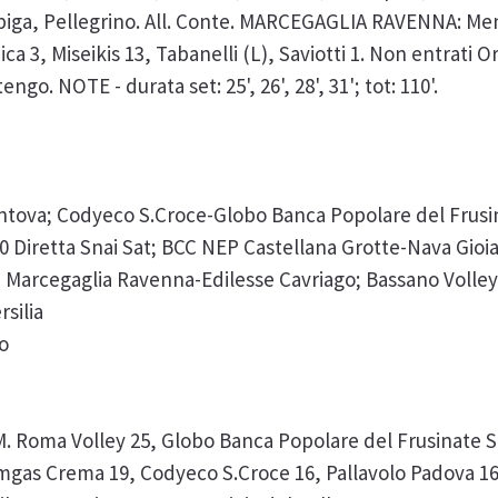
 Spiga, Pellegrino. All. Conte. MARCEGAGLIA RAVENNA: M
nica 3, Miseikis 13, Tabanelli (L), Saviotti 1. Non entrati 
engo. NOTE - durata set: 25', 26', 28', 31'; tot: 110'.
tova; Codyeco S.Croce-Globo Banca Popolare del Frusi
30 Diretta Snai Sat; BCC NEP Castellana Grotte-Nava Gioia
30; Marcegaglia Ravenna-Edilesse Cavriago; Bassano Volle
silia
lo
. Roma Volley 25, Globo Banca Popolare del Frusinate S
mgas Crema 19, Codyeco S.Croce 16, Pallavolo Padova 16