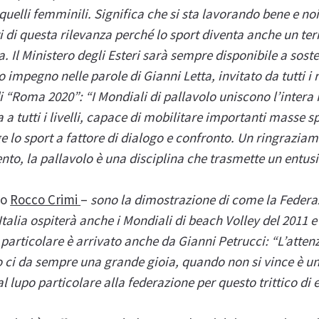
 quelli femminili. Significa che si sta lavorando bene e 
 di questa rilevanza perché lo sport diventa anche un te
a. Il Ministero degli Esteri sarà sempre disponibile a sos
o impegno nelle parole di Gianni Letta, invitato da tutti i 
“Roma 2020”: “I Mondiali di pallavolo uniscono l’intera 
a a tutti i livelli, capace di mobilitare importanti masse 
ge lo sport a fattore di dialogo e confronto. Un ringraziame
nto, la pallavolo è una disciplina che trasmette un entu
to
Rocco Crimi
–
sono la dimostrazione di come la Federaz
Italia ospiterà anche i Mondiali di beach Volley del 2011 e 
particolare è arrivato anche da Gianni Petrucci: “L’atten
o ci da sempre una grande gioia, quando non si vince è un’
l lupo particolare alla federazione per questo trittico di e