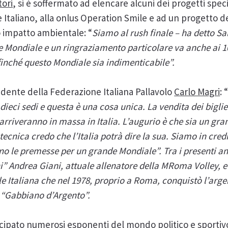
tori
, si è soffermato ad elencare alcuni dei progetti spec
 Italiano, alla onlus Operation Smile e ad un progetto
o impatto ambientale: “
Siamo al rush finale – ha detto Sal
 Mondiale e un ringraziamento particolare va anche ai 1
nché questo Mondiale sia indimenticabile”.
esidente della Federazione Italiana Pallavolo
Carlo Magri
: 
eci sedi e questa è una cosa unica. La vendita dei bigli
 arriveranno in massa in Italia. L’augurio è che sia un gr
tecnica credo che l’Italia potrà dire la sua. Siamo in cred
o le premesse per un grande Mondiale”. Tra i presenti a
” Andrea Giani, attuale allenatore della MRoma Volley, e
le Italiana che nel 1978, proprio a Roma, conquistò l’arg
i “Gabbiano d’Argento”.
cipato numerosi esponenti del mondo politico e sportivo 