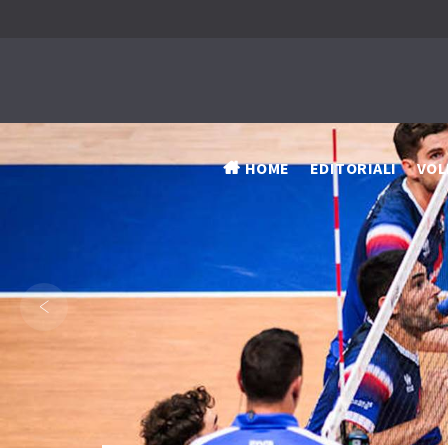
HOME
EDITORIALI
VOL
‹