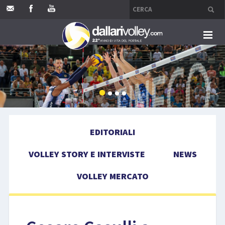
HOME
EDITORIALI
VOLLEY STORY E INTERVISTE
EDITORIALI
NEWS
VOLLEY STORY E INTERVISTE
NEWS
VOLLEY MERCATO
VOLLEY MERCATO
COMPETIZIONI
EVENTI