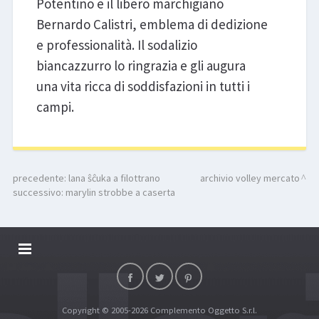
Potentino e il libero marchigiano
Bernardo Calistri, emblema di dedizione
e professionalità. Il sodalizio
biancazzurro lo ringrazia e gli augura
una vita ricca di soddisfazioni in tutti i
campi.
precedente:
lana ŝĉuka a filottrano
archivio volley mercato
successivo:
marylin strobbe a caserta
DALLARIVOLLEY SOSTIENE
CONTATTI
Copyright © 2005-2026 Complemento Oggetto S.r.l.
TOP RICERCHE