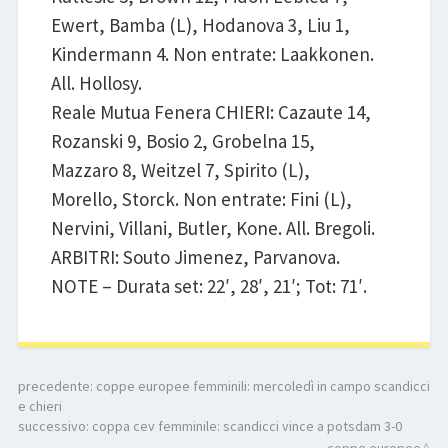
Ewert, Bamba (L), Hodanova 3, Liu 1,
Kindermann 4. Non entrate: Laakkonen.
All. Hollosy.
Reale Mutua Fenera CHIERI: Cazaute 14,
Rozanski 9, Bosio 2, Grobelna 15,
Mazzaro 8, Weitzel 7, Spirito (L),
Morello, Storck. Non entrate: Fini (L),
Nervini, Villani, Butler, Kone. All. Bregoli.
ARBITRI: Souto Jimenez, Parvanova.
NOTE – Durata set: 22′, 28′, 21′; Tot: 71′.
precedente:
coppe europee femminili: mercoledì in campo scandicci
e chieri
successivo:
coppa cev femminile: scandicci vince a potsdam 3-0
coppe europee