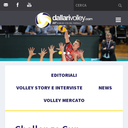
HOME
EDITORIALI
VOLLEY STORY E INTERVISTE
EDITORIALI
NEWS
VOLLEY STORY E INTERVISTE
NEWS
VOLLEY MERCATO
VOLLEY MERCATO
COMPETIZIONI
EVENTI