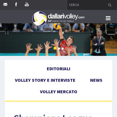
HOME
EDITORIALI
VOLLEY STORY E INTERVISTE
EDITORIALI
NEWS
VOLLEY STORY E INTERVISTE
NEWS
VOLLEY MERCATO
VOLLEY MERCATO
COMPETIZIONI
EVENTI